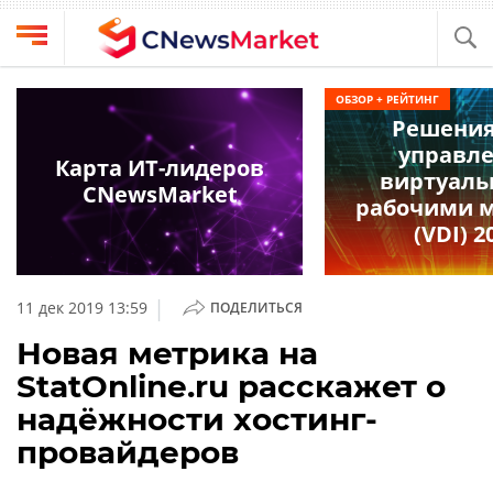
Выбрать
CNews
ОБЗОР + РЕЙТИНГ
провайдера
Решения
Аналитика
управл
Публикации
Карта ИТ-лидеров
виртуал
Конференции
CNewsMarket
Компании
рабочими 
Техника
(VDI) 2
Рейтинги
и
ТВ
обзоры
|
11 дек 2019 13:59
ПОДЕЛИТЬСЯ
Личный
Новая метрика на
кабинет
StatOnline.ru расскажет о
О
надёжности хостинг-
проекте
провайдеров
CNews