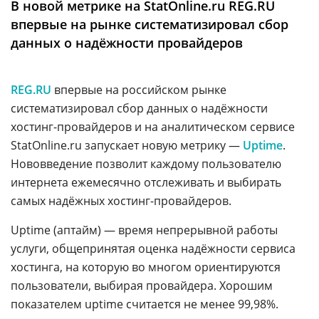
В новой метрике на StatOnline.ru REG.RU
Аналитика
впервые на рынке систематизировал сбор
Конференции
данных о надёжности провайдеров
Техника
REG.RU
впервые на российском рынке
ТВ
систематизировал сбор данных о надёжности
хостинг-провайдеров и на аналитическом сервисе
Max
Об
StatOnline.ru запускает новую метрику —
Uptime
.
издании
Telegram
Нововведение позволит каждому пользователю
Реклама
Дзен
интернета ежемесячно отслеживать и выбирать
Вакансии
VK
самых надёжных хостинг-провайдеров.
Контакты
Rutube
Uptime (аптайм) — время непрерывной работы
услуги, общепринятая оценка надёжности сервиса
хостинга, на которую во многом ориентируются
пользователи, выбирая провайдера. Хорошим
показателем uptime считается не менее 99,98%.