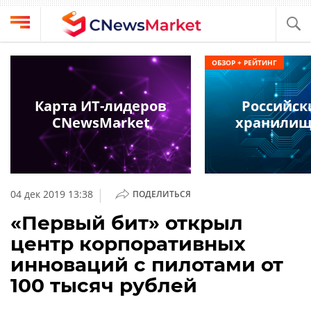
Выбрать
CNews
ОБЗОР + РЕЙТИНГ
провайдера
Аналитика
Публикации
Карта ИТ-лидеров
Российски
Конференции
CNewsMarket
хранилищ
Компании
Техника
Рейтинги
и
ТВ
обзоры
|
04 дек 2019 13:38
ПОДЕЛИТЬСЯ
Личный
«Первый бит» открыл
кабинет
центр корпоративных
О
инноваций с пилотами от
проекте
100 тысяч рублей
CNews