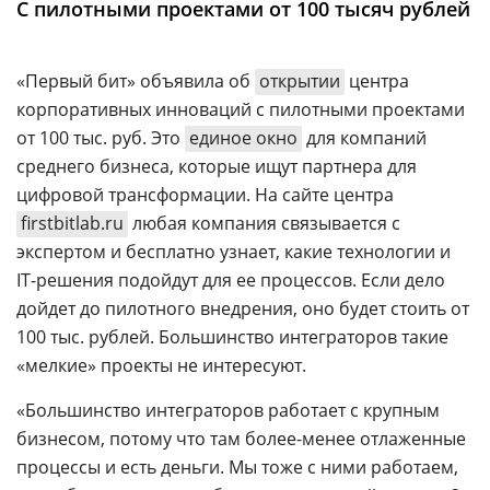
С пилотными проектами от 100 тысяч рублей
Аналитика
Конференции
«Первый бит» объявила об
открытии
центра
Техника
корпоративных инноваций с пилотными проектами
от 100 тыс. руб. Это
единое окно
для компаний
ТВ
среднего бизнеса, которые ищут партнера для
цифровой трансформации. На сайте центра
Max
Об
firstbitlab.ru
любая компания связывается с
издании
Telegram
экспертом и бесплатно узнает, какие технологии и
Реклама
Дзен
IT-решения подойдут для ее процессов. Если дело
Вакансии
VK
дойдет до пилотного внедрения, оно будет стоить от
Контакты
100 тыс. рублей. Большинство интеграторов такие
Rutube
«мелкие» проекты не интересуют.
«Большинство интеграторов работает с крупным
бизнесом, потому что там более-менее отлаженные
процессы и есть деньги. Мы тоже с ними работаем,