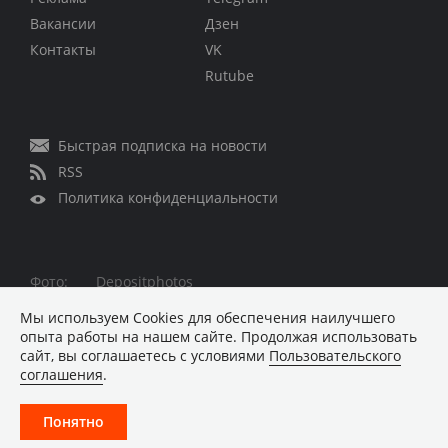
Вакансии
Дзен
Контакты
VK
Rutube
Быстрая подписка на новости
RSS
Политика конфиденциальности
Фото:
Depositphotos
Все права защищены © 1995 – 2026
Мы используем Сookies для обеспечения наилучшего
опыта работы на нашем сайте. Продолжая использовать
Материалы, помеченные знаком ■ опубликованы на
сайт, вы соглашаетесь с условиями
Пользовательского
коммерческой основе
соглашения
.
Хостинг-провайдер REG.RU
Понятно