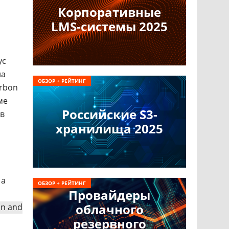
Корпоративные
LMS-системы 2025
ус
на
ОБЗОР + РЕЙТИНГ
rbon
ме
Российские S3-
 в
хранилища 2025
 а
ОБЗОР + РЕЙТИНГ
Провайдеры
облачного
on and
резервного