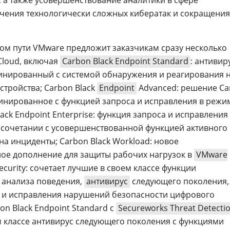
, а также усовершенствование аналитики в сфере
чения технологически сложных кибератак и сокращения
том пути VMware предложит заказчикам сразу несколько
Cloud, включая
Carbon Black Endpoint Standard
: антивир
инированный с системой обнаружения и реагирования 
стройства; Carbon Black
Endpoint
Advanced: решение Ca
мбинированное с функцией запроса и исправления в режи
ack Endpoint Enterprise: функция запроса и исправления
 сочетании с усовершенствованной функцией активного
на инциденты; Carbon Black Workload: новое
ое дополнение для защиты рабочих нагрузок в
VMware
ecurity: сочетает лучшие в своем классе функции
 анализа поведения,
антивирус
следующего поколения,
и и исправления нарушений безопасности цифрового
bon Black Endpoint Standard с
Secureworks Threat Detecti
ем классе антивирус следующего поколения с функциями