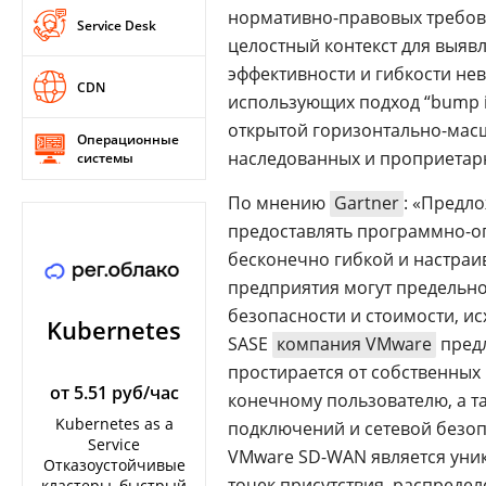
нормативно-правовых требов
Service Desk
целостный контекст для выяв
эффективности и гибкости не
CDN
использующих подход “bump i
открытой горизонтально-масш
Операционные
наследованных и проприетар
системы
По мнению
Gartner
: «Предло
предоставлять программно-о
бесконечно гибкой и настраи
предприятия могут предельно
безопасности и стоимости, ис
Kubernetes
SASE
компания VMware
предл
простирается от собственных
от 5.51 руб/час
конечному пользователю, а т
Kubernetes as a
подключений и сетевой безо
Service
VMware SD-WAN является уни
Отказоустойчивые
точек присутствия, распреде
кластеры, быстрый