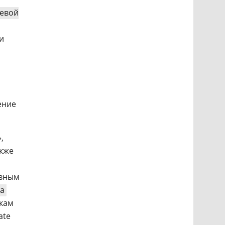
евой
и
ение
,
акже
ивным
а
кам
ate