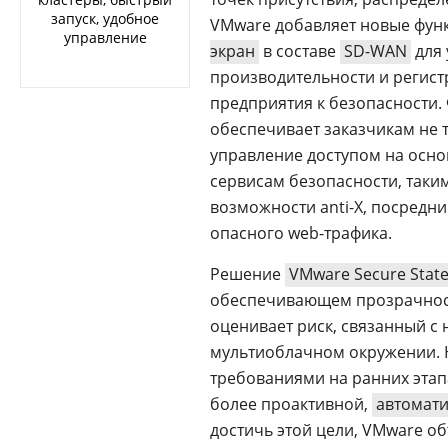
запуск, удобное
VMware добавляет новые фун
управление
экран
в составе
SD-WAN
для 
производительности и регист
предприятия к безопасности
обеспечивает заказчикам не 
управление доступом на осно
сервисам безопасности, таки
возможности anti-X, посредн
опасного web-трафика.
Решение
VMware Secure Stat
обеспечивающем прозрачнос
оценивает риск, связанный с
мультиоблачном окружении. 
требованиями на ранних эта
более проактивной,
автомат
достичь этой цели, VMware о