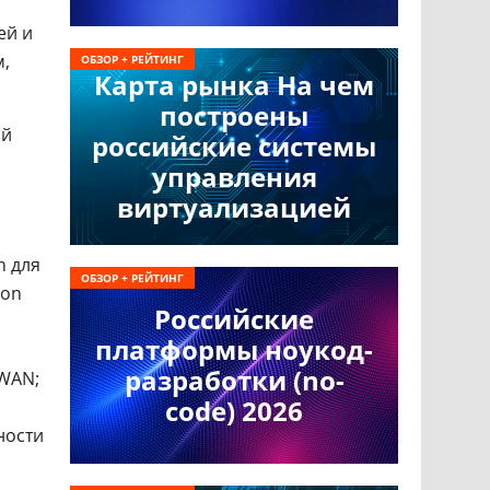
ей и
м,
ОБЗОР + РЕЙТИНГ
Карта рынка На чем
построены
ой
российские системы
управления
виртуализацией
n для
ОБЗОР + РЕЙТИНГ
ion
Российские
платформы ноукод-
разработки (no-
-WAN;
code) 2026
ности