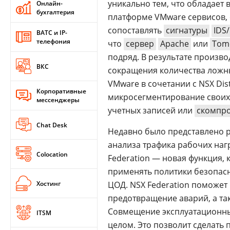
уникально тем, что обладает
Онлайн-
бухгалтерия
платформе VMware сервисов,
сопоставлять
сигнатуры
IDS/
ВАТС и IP-
телефония
что
сервер
Apache
или
Tom
подряд. В результате произво
ВКС
сокращения количества лож
VMware в сочетании с NSX Dis
Корпоративные
микросегментирование своих 
мессенджеры
учетных записей или
скомпр
Chat Desk
Недавно было представлено р
анализа трафика рабочих наг
Colocation
Federation — новая функция, 
применять политики безопасно
Хостинг
ЦОД. NSX Federation поможет
предотвращение аварий, а та
Совмещение эксплуатационных
ITSM
целом. Это позволит сделать