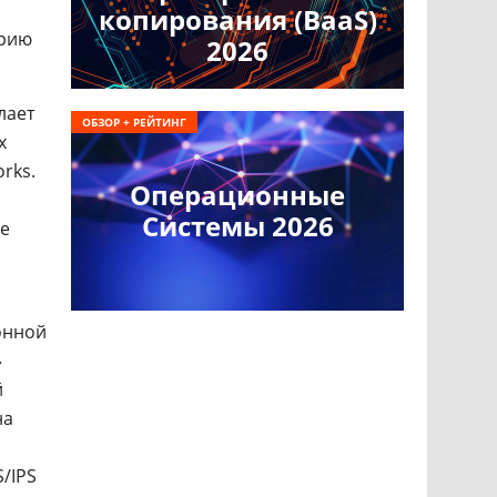
копирования (BaaS)
трию
2026
лает
ОБЗОР + РЕЙТИНГ
х
rks.
Операционные
Системы 2026
ве
ионной
»
й
на
S/IPS