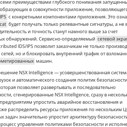
 всеми преимуществами глубокого понимания запущенны
 образующих в совокупности приложение, позволяющег
IPS
с конкретными компонентами приложения. Это озна
cat
будет получать только релевантные сигнатуры, а не 
дительность и точность станут намного выше за счет
ных обнаружений. Сервисно-определяемый
сетевой экра
tributed IDS/IPS позволит заказчикам не только произво
сетей, но и блокировать внутренний трафик от взломан
ометированных
машин.
ешение NSX Intelligence — усовершенствованная систем
рузок и автоматического создания политик безопасности
которая позволяет развертывать и последовательно
сти, сгенерированные NSX Intelligence, сразу в несколь
 предприятиям упростить аварийное восстановления и
кже распределить ресурсы приложения по нескольким Ц
 задач значительно упростит архитектуру безопасност
 процесс управления политиками безопасности и исполн