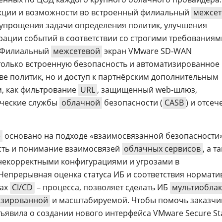
кции и возможности во встроенный филиальный
межсет
упрощения задачи определения политик, улучшения
рации событий в соответствии со строгими требованиям
. Филиальный
межсетевой
экран VMware SD-WAN
только встроенную безопасность и автоматизированное
ве политик, но и доступ к партнёрским дополнительным
м, как фильтрование
URL
, защищенный web-шлюз,
ические службы
облачной
безопасности (
CASB
) и отсеч
e
основано на подходе «взаимосвязанной безопасности»
ть и понимание взаимосвязей
облачных сервисов
, а т
 некорректными конфигурациями и угрозами в
Непрерывная оценка статуса ИБ и соответствия нормат
пах
CI/CD
– процесса, позволяет сделать ИБ
мультиоблак
изированной
и масштабируемой. Чтобы помочь заказчи
бъявила о создании нового интерфейса VMware Secure St