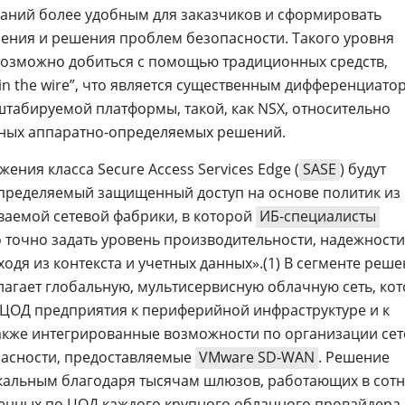
аний более удобным для заказчиков и сформировать
ления и решения проблем безопасности. Такого уровня
возможно добиться с помощью традиционных средств,
n the wire”, что является существенным дифференциато
табируемой платформы, такой, как NSX, относительно
ных аппаратно-определяемых решений.
жения класса Secure Access Services Edge (
SASE
) будут
пределяемый защищенный доступ на основе политик из
ваемой сетевой фабрики, в которой
ИБ-специалисты
 точно задать уровень производительности, надежности
ходя из контекста и учетных данных».(1) В сегменте реш
агает глобальную, мультисервисную облачную сеть, ко
 ЦОД предприятия к периферийной инфраструктуре и к
акже интегрированные возможности по организации се
пасности, предоставляемые
VMware SD-WAN
. Решение
кальным благодаря тысячам шлюзов, работающих в сотн
ленных по ЦОД каждого крупного облачного провайдера.