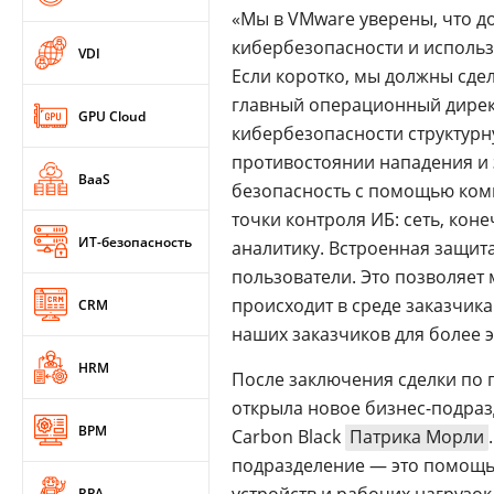
«Мы в VMware уверены, что д
кибербезопасности и использ
VDI
Если коротко, мы должны сде
главный операционный дирек
GPU Cloud
кибербезопасности структурн
противостоянии нападения и 
BaaS
безопасность с помощью ком
точки контроля ИБ: сеть, кон
ИТ-безопасность
аналитику. Встроенная защита
пользователи. Это позволяет
происходит в среде заказчик
CRM
наших заказчиков для более 
HRM
После заключения сделки по 
открыла новое бизнес-подра
BPM
Carbon Black
Патрика Морли
подразделение — это помощь
RPA