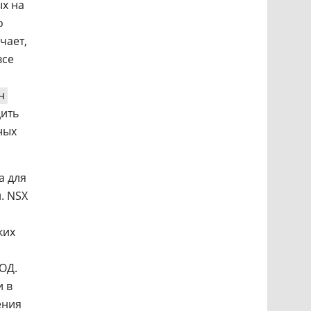
х на
о
чает,
все
н
дить
ных
а для
. NSX
ких
ОД.
и в
ения