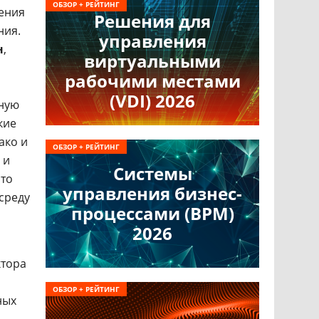
ОБЗОР + РЕЙТИНГ
чения
Решения для
ния.
управления
н
,
виртуальными
рабочими местами
(VDI) 2026
нную
кие
ако и
ОБЗОР + РЕЙТИНГ
 и
Системы
что
управления бизнес-
среду
процессами (BPM)
2026
ктора
ОБЗОР + РЕЙТИНГ
ных