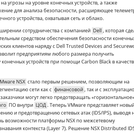
на угрозы на уровне конечных устройств, а также
ение для анализа безопасности, расширяющее телеме
чного устройства, охватывая сеть и облако.
сширении сотрудничества с компанией
Dell
, которая сде
ительным средством обеспечения безопасности конечны
ких клиентов наряду с Dell Trusted Devices and Securewo
зволит предприятиям любого размера получить
конечных устройств при помощи Carbon Black в качест
Mware NSX
стало первым решением, позволяющим на
егментацию сети как с
финансовой
, так и с эксплуатац
 заказчики могут легко предотвращать «горизонтальное
ого
ПО внутри
ЦОД
. Теперь VMware представляет новы
ению и предотвращению сетевых атак (IDS/IPS), выводя 
ь возможности платформы NSX по межсетевому
авания контекста (Layer 7). Решение NSX Distributed ID