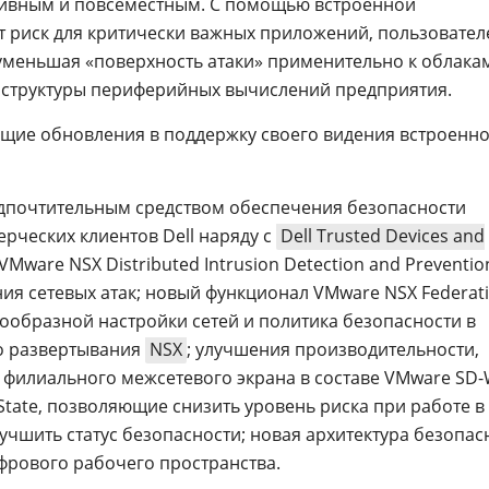
ивным и повсеместным. С помощью встроенной
 риск для критически важных приложений, пользовател
уменьшая «поверхность атаки» применительно к облака
аструктуры периферийных вычислений предприятия.
щие обновления в поддержку своего видения встроенн
редпочтительным средством обеспечения безопасности
рческих клиентов Dell наряду с
Dell Trusted Devices and
VMware NSX Distributed Intrusion Detection and Preventio
я сетевых атак; новый функционал VMware NSX Federat
ообразной настройки сетей и политика безопасности в
о развертывания
NSX
; улучшения производительности,
 филиального межсетевого экрана в составе VMware SD
State, позволяющие снизить уровень риска при работе в
учшить статус безопасности; новая архитектура безопас
фрового рабочего пространства.