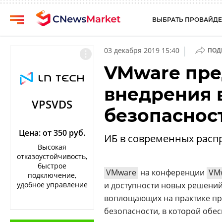
ВЫБРАТЬ ПРОВАЙДЕ
CNews
Выбрать
|
03 декабря 2019 15:40
ПОД
провайдера
Аналитика
VMware пре
Публикации
Конференции
внедрения 
Компании
Техника
VPSVDS
безопаснос
Рейтинги
ТВ
и
обзоры
Цена: от 350 руб.
ИБ в современных расп
Высокая
Личный
отказоустойчивость,
кабинет
быстрое
VMware
на конференции
VMw
подключение,
О
удобное управление
и доступности новых решени
проекте
воплощающих на практике пр
CNews
безопасности, в которой обе