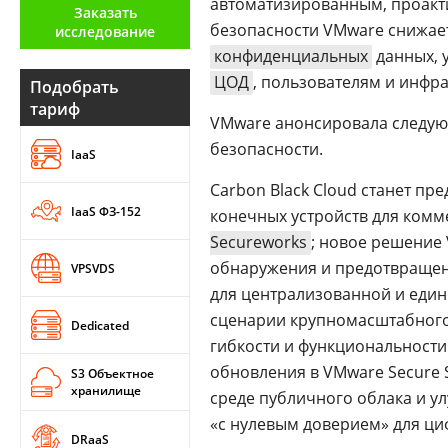
автоматизированным, проакт
Заказать
Аналитика
безопасности VMware снижает
исследование
конфиденциальных
данных, 
Конференции
ЦОД
, пользователям и инфр
Подобрать
Техника
тариф
VMware анонсировала следую
ТВ
безопасности.
IaaS
Carbon Black Cloud станет п
Max
Об
IaaS ФЗ-152
конечных устройств для комме
издании
Telegram
Secureworks
; новое решение 
Реклама
Дзен
обнаружения и предотвращени
VPSVDS
Вакансии
VK
для централизованной и един
Контакты
Rutube
сценарии крупномасштабног
Dedicated
гибкости и функциональности
обновления в VMware Secure 
S3 Объектное
хранилище
среде публичного облака и ул
«c нулевым доверием» для ци
DRaaS