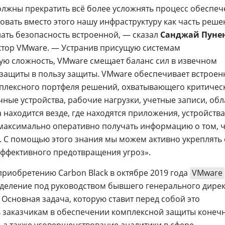
олжны прекратить всё более усложнять процесс обеспе
овать вместо этого нашу инфраструктуру как часть реше
лать безопасность встроенной, — сказал
Санджай Пуне
тор VMware. — Устранив присущую системам
ую сложность, VMware смещает баланс сил в извечном
защиты в пользу защиты. VMware обеспечивает встрое
плексного портфеля решений, охватывающего критичес
ечные устройства, рабочие нагрузки, учетные записи, обл
 находится везде, где находятся приложения, устройства
 максимально оперативно получать информацию о том, 
а. С помощью этого знания мы можем активно укреплять 
эффективного предотвращения угроз».
приобретению Carbon Black в октябре 2019 года
VMware
зделение под руководством бывшего генерального дире
. Основная задача, которую ставит перед собой это
 заказчикам в обеспечении комплексной защиты конеч