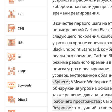
устройств и рабочих нагрузок
кибербезопасности для пресе
времени реагирования.
ERP
В качестве первого шага на э
СЭД
новых решений Carbon Black 
следующего поколения, комб
угрозы на уровне конечного у
IBP
Black Endpoint Standard, ко
реального времени; Carbon Bl
BI
режиме реального времени в
поиска угроз и реагирования 
КЭДО
усовершенствованное облачн
vSphere
; VMware Workspace S
Low-code
обнаружения угроз на основе
также решения для аналитик
DBaaS
рабочего пространства
; Car
Response
: это лучший в сво