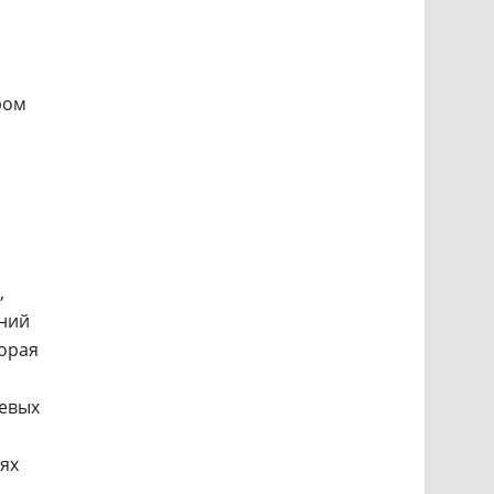
ром
,
ений
торая
тевых
ях