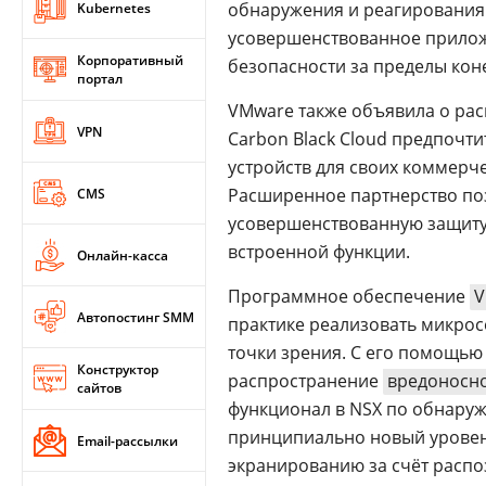
обнаружения и реагирования 
Kubernetes
усовершенствованное прилож
Корпоративный
безопасности за пределы коне
портал
VMware также объявила о ра
VPN
Carbon Black Cloud предпочт
устройств для своих коммерчес
Расширенное партнерство по
CMS
усовершенствованную защиту 
встроенной функции.
Онлайн-касса
Программное обеспечение
V
Автопостинг SMM
практике реализовать микрос
точки зрения. С его помощью
Конструктор
распространение
вредоносн
сайтов
функционал в NSX по обнаруж
принципиально новый уровен
Email-рассылки
экранированию за счёт распозн