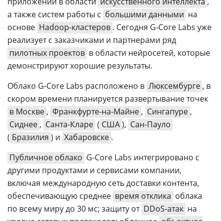
приложений в области
искусственного интеллекта
,
а также систем работы с
большими данными
на
основе
Hadoop-кластеров
. Сегодня G-Core Labs уже
реализует с заказчиками и партнерами ряд
пилотных проектов
в области нейросетей, которые
демонстрируют хорошие результаты.
Облако G-Core Labs расположено в
Люксембурге
, в
скором времени планируется развертывание точек
в Москве
,
Франкфурте-на-Майне
,
Сингапуре
,
Сиднее
,
Санта-Кларе
(
США
),
Сан-Пауло
(
Бразилия
) и
Хабаровске
.
Публичное облако
G-Core Labs интегрировано с
другими продуктами и сервисами компании,
включая международную сеть доставки контента,
обеспечивающую среднее
время отклика
облака
по всему миру до 30 мс; защиту от
DDoS-атак
на