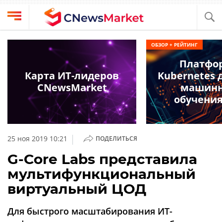
Выбрать
CNews
ОБЗОР + РЕЙТИНГ
провайдера
Аналитика
Платфо
Публикации
Карта ИТ-лидеров
Kubernetes 
Конференции
CNewsMarket
машинн
Компании
обучения
Техника
Рейтинги
и
ТВ
обзоры
|
25 ноя 2019 10:21
ПОДЕЛИТЬСЯ
Личный
G-Core Labs представила
кабинет
мультифункциональный
О
виртуальный ЦОД
проекте
CNews
Для быстрого масштабирования ИТ-