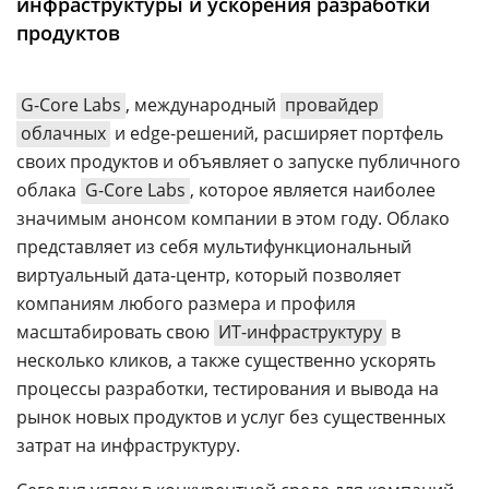
инфраструктуры и ускорения разработки
Аналитика
продуктов
Конференции
Техника
G-Core Labs
, международный
провайдер
облачных
и edge-решений, расширяет портфель
ТВ
своих продуктов и объявляет о запуске публичного
облака
G-Core Labs
, которое является наиболее
Max
Об
значимым анонсом компании в этом году. Облако
издании
Telegram
представляет из себя мультифункциональный
Реклама
Дзен
виртуальный дата-центр, который позволяет
Вакансии
компаниям любого размера и профиля
VK
Контакты
масштабировать свою
ИТ-инфраструктуру
в
Rutube
несколько кликов, а также существенно ускорять
процессы разработки, тестирования и вывода на
рынок новых продуктов и услуг без существенных
затрат на инфраструктуру.