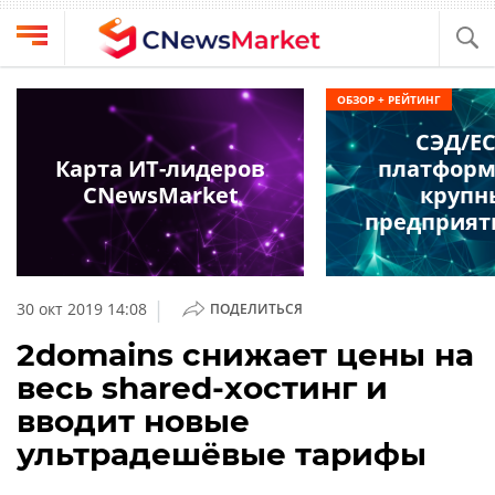
Выбрать
CNews
ОБЗОР + РЕЙТИНГ
провайдера
Аналитика
СЭД/E
Публикации
Карта ИТ-лидеров
платформ
Конференции
CNewsMarket
крупн
Компании
предприят
Техника
Рейтинги
и
ТВ
обзоры
|
30 окт 2019 14:08
ПОДЕЛИТЬСЯ
Личный
2domains снижает цены на
кабинет
весь shared-хостинг и
О
вводит новые
проекте
ультрадешёвые тарифы
CNews