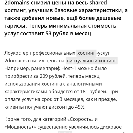
2domains снизил цены на весь shared-
Аналитика
хостинг, улучшив базовые характеристики, а
Конференции
также добавил новые, ещё более дешевые
тарифы. Теперь минимальная стоимость
Техника
услуг составит 53 рубля в месяц
ТВ
Лоукостер профессиональных
хостинг
-услуг
Max
Об
2domains снизил цены на
виртуальный хостинг
.
издании
Telegram
Например, ранее тариф Host-1 можно было
Реклама
Дзен
приобрести за 209 рублей, теперь месяц
Вакансии
VK
использования хостинга с аналогичными
Контакты
характеристиками обойдётся от 181 рублей. При
Rutube
оплате услуг на срок от 3 месяцев, как и прежде,
клиенты получают дисконт до 45%.
Кроме того, для категорий «‎Скорость» и
«‎Мощность+» существенно увеличилось дисковое