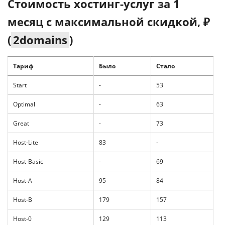
Стоимость хостинг-услуг за 1
месяц с максимальной скидкой, ₽
(
2domains
)
Тариф
Было
Стало
Start
-
53
Optimal
-
63
Great
-
73
Host-Lite
83
-
Host-Basic
-
69
Host-A
95
84
Host-B
179
157
Host-0
129
113