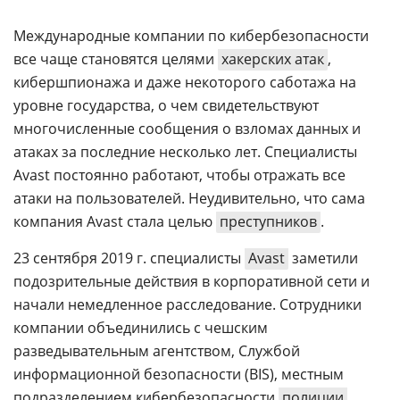
Аналитика
Международные компании по кибербезопасности
Конференции
все чаще становятся целями
хакерских атак
,
Техника
кибершпионажа и даже некоторого саботажа на
уровне государства, о чем свидетельствуют
ТВ
многочисленные сообщения о взломах данных и
атаках за последние несколько лет. Специалисты
Max
Об
Avast постоянно работают, чтобы отражать все
издании
атаки на пользователей. Неудивительно, что сама
Telegram
Реклама
компания Avast стала целью
преступников
.
Дзен
Вакансии
VK
23 сентября 2019 г. специалисты
Avast
заметили
Контакты
Rutube
подозрительные действия в корпоративной сети и
начали немедленное расследование. Сотрудники
компании объединились с чешским
разведывательным агентством, Службой
информационной безопасности (BIS), местным
подразделением кибербезопасности
полиции