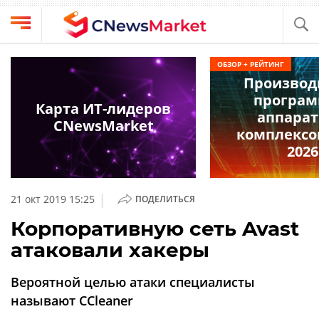
Выбрать
CNews
ОБЗОР + РЕЙТИНГ
провайдера
Производ
Аналитика
програм
Публикации
Карта ИТ-лидеров
аппара
Конференции
CNewsMarket
Компании
комплексо
Техника
2026
Рейтинги
и
ТВ
обзоры
|
21 окт 2019 15:25
ПОДЕЛИТЬСЯ
Личный
Корпоративную сеть Avast
кабинет
атаковали хакеры
О
проекте
Вероятной целью атаки специалисты
CNews
называют CCleaner