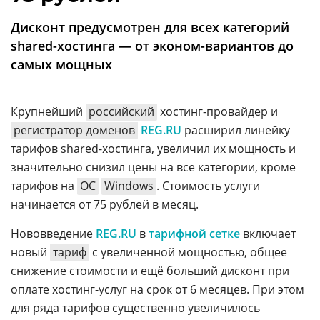
Аналитика
Дисконт предусмотрен для всех категорий
Конференции
shared-хостинга — от эконом-вариантов до
Техника
самых мощных
ТВ
Крупнейший
российский
хостинг-провайдер и
регистратор доменов
REG.RU
расширил линейку
Max
Об
тарифов shared-хостинга, увеличил их мощность и
издании
Telegram
значительно снизил цены на все категории, кроме
Реклама
Дзен
тарифов на
ОС
Windows
. Стоимость услуги
Вакансии
VK
начинается от 75 рублей в месяц.
Контакты
Rutube
Нововведение
REG.RU
в
тарифной сетке
включает
новый
тариф
с увеличенной мощностью, общее
снижение стоимости и ещё больший дисконт при
оплате хостинг-услуг на срок от 6 месяцев. При этом
для ряда тарифов существенно увеличилось