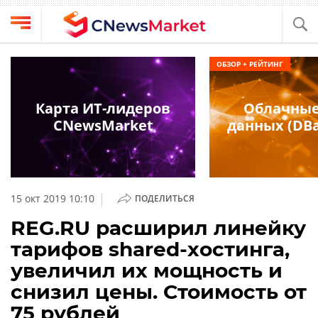
Выбрать
CNews
ОБЗОР + РЕЙТИНГ
провайдера
Аналитика
Публикации
Карта ИТ-лидеров
Облачные
Конференции
CNewsMarket
данных (DBa
Компании
Техника
Рейтинги
и
ТВ
обзоры
|
15 окт 2019 10:10
ПОДЕЛИТЬСЯ
Личный
REG.RU расширил линейку
кабинет
тарифов shared-хостинга,
О
увеличил их мощность и
проекте
снизил цены. Стоимость от
CNews
75 рублей