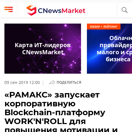
Выбрать
CNews
ОБЗОР + РЕЙТИНГ
провайдера
Аналитика
Облач
Публикации
Карта ИТ-лидеров
провайде
Конференции
CNewsMarket
малого и с
Компании
бизнеса 
Техника
Рейтинги
и
ТВ
обзоры
|
09 сен 2019 12:00
ПОДЕЛИТЬСЯ
Личный
«РАМАКС» запускает
кабинет
корпоративную
О
Blockchain-платформу
проекте
WORK'N'ROLL для
CNews
повышения мотивации и