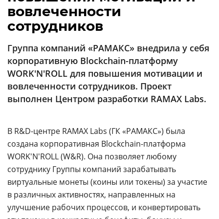
Аналитика
вовлеченности
сотрудников
Конференции
Техника
Группа компаний «РАМАКС» внедрила у себя
корпоративную Blockchain-платформу
ТВ
WORK'N'ROLL для повышения мотивации и
вовлеченности сотрудников. Проект
Max
Об
выполнен Центром разработки RAMAX Labs.
издании
Telegram
Реклама
Дзен
В R&D-центре RAMAX Labs (ГК «РАМАКС») была
Вакансии
VK
создана корпоративная Blockchain-платформа
Контакты
Rutube
WORK'N'ROLL (W&R). Она позволяет любому
сотруднику Группы компаний зарабатывать
виртуальные монеты (коины или токены) за участие
в различных активностях, направленных на
улучшение рабочих процессов, и конвертировать