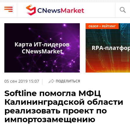
Выбрать
CNews
ОБЗОР + РЕЙТИНГ
провайдера
Аналитика
Публикации
Карта ИТ-лидеров
RPA-платфо
Конференции
CNewsMarket
Компании
Техника
Рейтинги
и
ТВ
обзоры
|
05 сен 2019 15:07
ПОДЕЛИТЬСЯ
Личный
Softline помогла МФЦ
кабинет
Калининградской области
О
реализовать проект по
проекте
импортозамещению
CNews