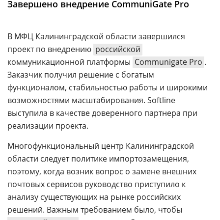
Завершено внедрение CommuniGate Pro
Аналитика
Конференции
В МФЦ Калининградской области завершился
Техника
проект по внедрению
российской
коммуникационной платформы
Communigate Pro
.
ТВ
Заказчик получил решение с богатым
функционалом, стабильностью работы и широкими
Max
Об
возможностями масштабирования. Softline
издании
Telegram
выступила в качестве доверенного партнера при
Реклама
Дзен
реализации проекта.
Вакансии
VK
Многофункциональный центр Калининградской
Контакты
Rutube
области следует политике импортозамещения,
поэтому, когда возник вопрос о замене внешних
почтовых сервисов руководство приступило к
анализу существующих на рынке российских
решений. Важным требованием было, чтобы