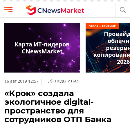
Выбрать
CNews
ОБЗОР + РЕЙТИНГ
провайдера
Провай
Аналитика
облачн
Публикации
Карта ИТ-лидеров
резерв
Конференции
CNewsMarket
Компании
копирования
Техника
2026
Рейтинги
и
ТВ
обзоры
|
16 авг 2019 12:57
ПОДЕЛИТЬСЯ
Личный
«Крок» создала
кабинет
экологичное digital-
О
пространство для
проекте
сотрудников ОТП Банка
CNews