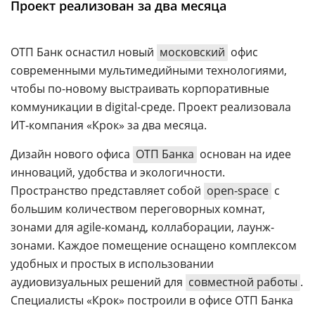
Проект реализован за два месяца
Аналитика
Конференции
ОТП Банк оснастил новый
московский
офис
Техника
современными мультимедийными технологиями,
чтобы по-новому выстраивать корпоративные
ТВ
коммуникации в digital-среде. Проект реализовала
ИТ-компания «Крок» за два месяца.
Max
Об
издании
Дизайн нового офиса
ОТП Банка
основан на идее
Telegram
Реклама
инноваций, удобства и экологичности.
Дзен
Пространство представляет собой
Вакансии
open-space
с
VK
большим количеством переговорных комнат,
Контакты
Rutube
зонами для agile-команд, коллаборации, лаунж-
зонами. Каждое помещение оснащено комплексом
удобных и простых в использовании
аудиовизуальных решений для
совместной работы
.
Специалисты «Крок» построили в офисе ОТП Банка