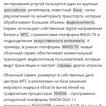
тестирования услугой пользуется один из крупных
российских
ритейлеров, известный
банк
, также
ряд компаний по мониторингу транспорта, которые
обрабатывают большие объемы
видеоконтента
.
Сервис используют собственные digital-направления
бизнеса
МТС
: стриминговая платформа WASD.TV и
подразделение
искусственного интеллекта
. К
примеру, в рамках платформы
WASD.TV
новый
облачный сервис обеспечивает моментальный
транскодинг видеопотоков пользователей, которые
ведут трансляции и смотрят
стримы
других игроков.
Облачный сервис развернут в собственных дата-
центрах МТС и реализован на базе решения
мирового лидера в области вычислений на
графических процессорах
NVIDIA
– программно-
аппаратной платформы NVIDIA DGX-1 с
видеокартами
Tesla V100
памятью 32 Гб. На данный