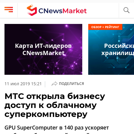
Выбрать
CNews
ОБЗОР + РЕЙТИНГ
провайдера
Аналитика
Публикации
Карта ИТ-лидеров
Российски
Конференции
CNewsMarket
хранилищ
Компании
Техника
Рейтинги
и
ТВ
обзоры
|
11 июл 2019 15:21
ПОДЕЛИТЬСЯ
Личный
МТС открыла бизнесу
кабинет
доступ к облачному
О
суперкомпьютеру
проекте
CNews
GPU SuperComputer в 140 раз ускоряет