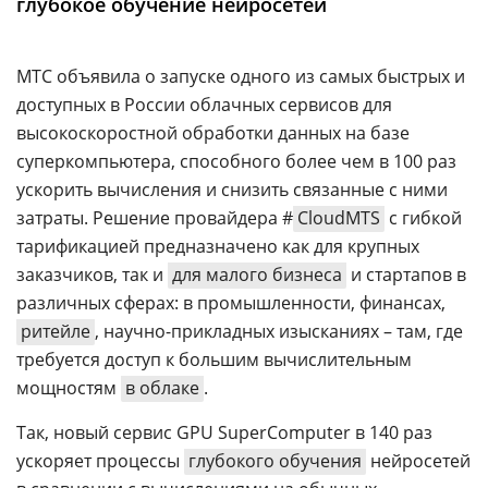
глубокое обучение нейросетей
Аналитика
Конференции
МТС объявила о запуске одного из самых быстрых и
Техника
доступных в России облачных сервисов для
высокоскоростной обработки данных на базе
ТВ
суперкомпьютера, способного более чем в 100 раз
ускорить вычисления и снизить связанные с ними
Max
Об
затраты. Решение провайдера #
CloudMTS
с гибкой
издании
Telegram
тарификацией предназначено как для крупных
Реклама
Дзен
заказчиков, так и
для малого бизнеса
и стартапов в
Вакансии
различных сферах: в промышленности, финансах,
VK
Контакты
ритейле
, научно-прикладных изысканиях – там, где
Rutube
требуется доступ к большим вычислительным
мощностям
в облаке
.
Так, новый сервис GPU SuperComputer в 140 раз
ускоряет процессы
глубокого обучения
нейросетей