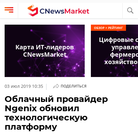
Выбрать
CNews
ОБЗОР + РЕЙТИНГ
провайдера
Аналитика
Цифровые 
Публикации
Карта ИТ-лидеров
управл
Конференции
CNewsMarket
фермер
Компании
хозяйство
Техника
Рейтинги
и
ТВ
обзоры
|
03 июл 2019 10:35
ПОДЕЛИТЬСЯ
Личный
Облачный провайдер
кабинет
Ngenix обновил
О
технологическую
проекте
платформу
CNews