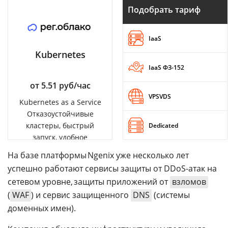
Подобрать тариф
IaaS
Kubernetes
IaaS ФЗ-152
от 5.51 руб/час
VPSVDS
Kubernetes as a Service
Отказоустойчивые
кластеры, быстрый
Dedicated
запуск, удобное
управление
На базе платформы Ngenix уже несколько лет
успешно работают сервисы защиты от DDoS-атак на
сетевом уровне, защиты приложений от
взломов
(
WAF
) и сервис защищенного
DNS
(системы
доменных имен).