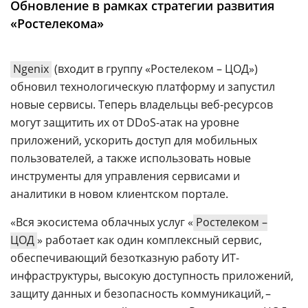
Обновление в рамках стратегии развития
Аналитика
«Ростелекома»
Конференции
Техника
Ngenix
(входит в группу «Ростелеком – ЦОД»)
обновил технологическую платформу и запустил
ТВ
новые сервисы. Теперь владельцы веб-ресурсов
могут защитить их от DDoS-атак на уровне
Max
Об
приложений, ускорить доступ для мобильных
издании
Telegram
пользователей, а также использовать новые
Реклама
Дзен
инструменты для управления сервисами и
Вакансии
VK
аналитики в новом клиентском портале.
Контакты
Rutube
«Вся экосистема облачных услуг «
Ростелеком –
ЦОД
» работает как один комплексный сервис,
обеспечивающий безотказную работу ИТ-
инфраструктуры, высокую доступность приложений,
защиту данных и безопасность коммуникаций, –