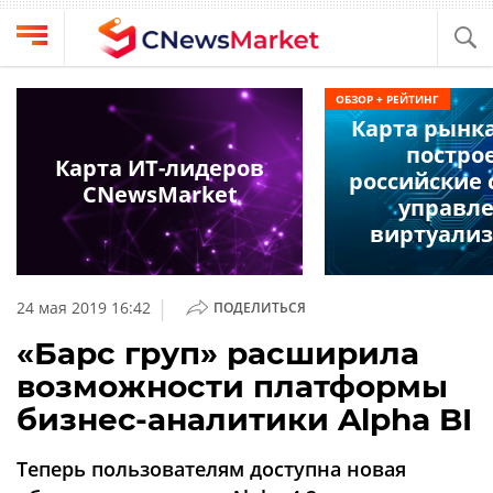
Выбрать
CNews
ОБЗОР + РЕЙТИНГ
провайдера
Карта рынк
Аналитика
постро
Публикации
Карта ИТ-лидеров
российские
Конференции
CNewsMarket
Компании
управл
Техника
виртуали
Рейтинги
и
ТВ
обзоры
|
24 мая 2019 16:42
ПОДЕЛИТЬСЯ
Личный
«Барс груп» расширила
кабинет
возможности платформы
О
бизнес-аналитики Alpha BI
проекте
CNews
Теперь пользователям доступна новая