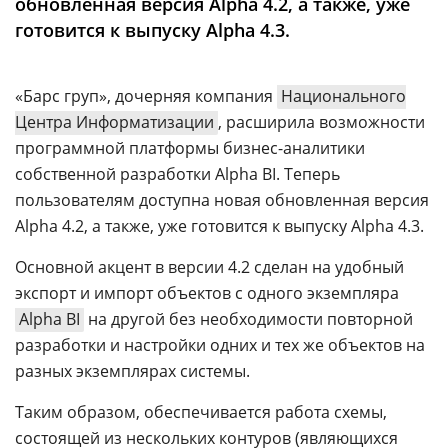
обновленная версия Alpha 4.2, а также, уже
Аналитика
готовится к выпуску Alpha 4.3.
Конференции
Техника
«Барс груп», дочерняя компания
Национального
Центра Информатизации
, расширила возможности
ТВ
программной платформы бизнес-аналитики
собственной разработки Alpha BI. Теперь
Max
Об
пользователям доступна новая обновленная версия
издании
Telegram
Alpha 4.2, а также, уже готовится к выпуску Alpha 4.3.
Реклама
Дзен
Основной акцент в версии 4.2 сделан на удобный
Вакансии
VK
экспорт и импорт объектов с одного экземпляра
Контакты
Rutube
Alpha BI
на другой без необходимости повторной
разработки и настройки одних и тех же объектов на
разных экземплярах системы.
Таким образом, обеспечивается работа схемы,
состоящей из нескольких контуров (являющихся