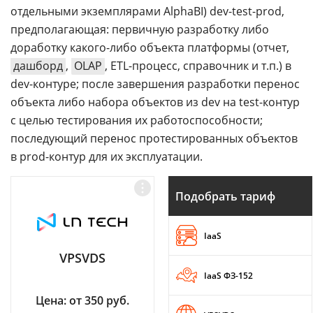
отдельными экземплярами AlphaBI) dev-test-prod,
предполагающая: первичную разработку либо
доработку какого-либо объекта платформы (отчет,
дашборд
,
OLAP
, ETL-процесс, справочник и т.п.) в
dev-контуре; после завершения разработки перенос
объекта либо набора объектов из dev на test-контур
с целью тестирования их работоспособности;
последующий перенос протестированных объектов
в prod-контур для их эксплуатации.
Подобрать тариф
IaaS
VPSVDS
IaaS ФЗ-152
Цена: от 350 руб.