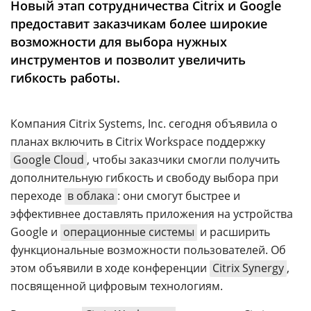
Новый этап сотрудничества Citrix и Google
Аналитика
предоставит заказчикам более широкие
Конференции
возможности для выбора нужных
инструментов и позволит увеличить
Техника
гибкость работы.
ТВ
Компания Citrix Systems, Inc. сегодня объявила о
Max
Об
планах включить в Citrix Workspace поддержку
издании
Telegram
Google Cloud
, чтобы заказчики смогли получить
Реклама
Дзен
дополнительную гибкость и свободу выбора при
Вакансии
VK
переходе
в облака
: они смогут быстрее и
Контакты
эффективнее доставлять приложения на устройства
Rutube
Google и
операционные системы
и расширить
функциональные возможности пользователей. Об
этом объявили в ходе конференции
Citrix Synergy
,
посвященной цифровым технологиям.