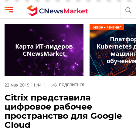
Выбрать
CNews
ОБЗОР + РЕЙТИНГ
провайдера
Аналитика
Платфо
Публикации
Карта ИТ-лидеров
Kubernetes 
Конференции
CNewsMarket
машинн
Компании
обучения
Техника
Рейтинги
и
ТВ
обзоры
|
22 мая 2019 11:44
ПОДЕЛИТЬСЯ
Личный
Citrix представила
кабинет
цифровое рабочее
О
пространство для Google
проекте
Cloud
CNews