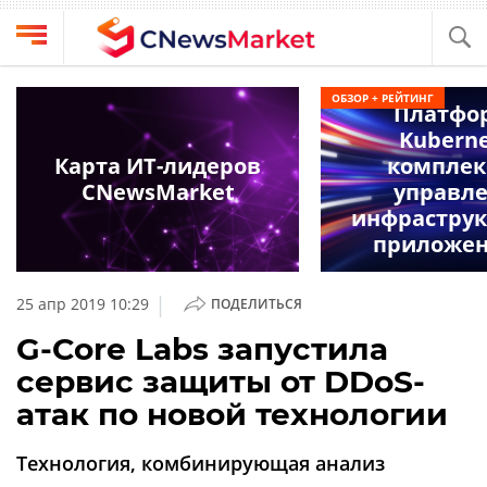
Выбрать
CNews
ОБЗОР + РЕЙТИНГ
провайдера
Платфо
Аналитика
Kubern
Публикации
Карта ИТ-лидеров
комплек
Конференции
CNewsMarket
управл
Компании
инфраструк
Техника
Рейтинги
приложе
и
ТВ
обзоры
|
25 апр 2019 10:29
ПОДЕЛИТЬСЯ
Личный
G-Core Labs запустила
кабинет
сервис защиты от DDoS-
О
атак по новой технологии
проекте
CNews
Технология, комбинирующая анализ