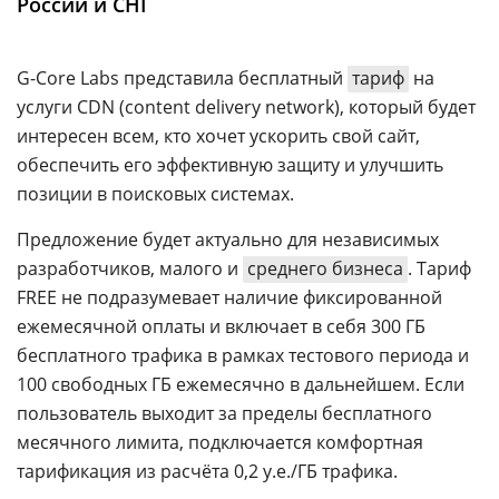
России и СНГ
Аналитика
Конференции
G-Core Labs представила бесплатный
тариф
на
Техника
услуги CDN (сontent delivery network), который будет
интересен всем, кто хочет ускорить свой сайт,
ТВ
обеспечить его эффективную защиту и улучшить
позиции в поисковых системах.
Max
Об
издании
Предложение будет актуально для независимых
Telegram
разработчиков, малого и
среднего бизнеса
. Тариф
Реклама
Дзен
FREE не подразумевает наличие фиксированной
Вакансии
VK
ежемесячной оплаты и включает в себя 300 ГБ
Контакты
Rutube
бесплатного трафика в рамках тестового периода и
100 свободных ГБ ежемесячно в дальнейшем. Если
пользователь выходит за пределы бесплатного
месячного лимита, подключается комфортная
тарификация из расчёта 0,2 у.е./ГБ трафика.