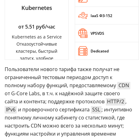
Kubernetes
IaaS ФЗ-152
от 5.51 руб/час
VPSVDS
Kubernetes as a Service
Отказоустойчивые
кластеры, быстрый
Dedicated
запуск, удобное
управление
Пользователи нового тарифа также получат не
ограниченный тестовым периодом доступ к
полному набору функций, предоставляемому
CDN
от G-Core Labs, в т.ч. к надёжной защите своего
сайта и контента; поддержке протоколов
HTTP/2
,
IPv6
и проверочного сертификата
SSL
; интуитивно
понятному личному кабинету со статистикой, где
настроить CDN можно всего за несколько минут;
функциям настройки и управления временем