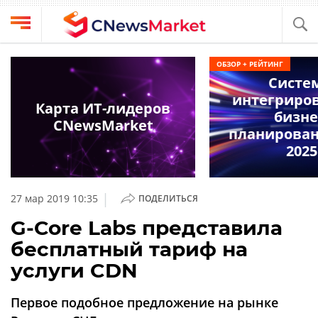
Выбрать
CNews
ОБЗОР + РЕЙТИНГ
провайдера
Систе
Аналитика
интегриро
Публикации
Карта ИТ-лидеров
бизне
Конференции
CNewsMarket
Компании
планировани
Техника
2025
Рейтинги
и
ТВ
обзоры
|
27 мар 2019 10:35
ПОДЕЛИТЬСЯ
Личный
G-Core Labs представила
кабинет
бесплатный тариф на
О
услуги CDN
проекте
CNews
Первое подобное предложение на рынке