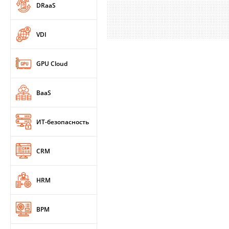
DRaaS
VDI
GPU Cloud
BaaS
ИТ-безопасность
CRM
HRM
BPM