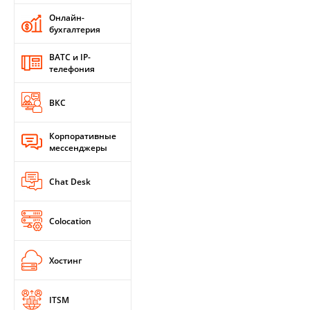
Онлайн-
бухгалтерия
ВАТС и IP-
телефония
ВКС
Корпоративные
мессенджеры
Chat Desk
Colocation
Хостинг
ITSM