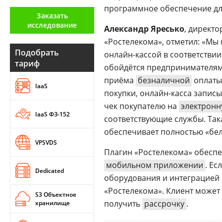
программное обеспечение для
Аналитика
Заказать
исследование
Конференции
Александр Яресько
, директ
«Ростелекома», отметил: «Мы
Техника
Подобрать
онлайн-кассой в соответствии
тариф
обойдётся предпринимателям 
ТВ
приёма
безналичной
оплаты 
IaaS
покупки, онлайн-касса запи
Max
Об
чек покупателю на
электронн
издании
IaaS ФЗ-152
Telegram
соответствующие службы. Так
Реклама
Дзен
обеспечивает полностью «бел
Вакансии
VPSVDS
VK
Плагин «Ростелекома» обеспеч
Контакты
Rutube
мобильном приложении
. Е
Dedicated
оборудования и интеграцией
«Ростелекома». Клиент може
S3 Объектное
получить
рассрочку
.
хранилище