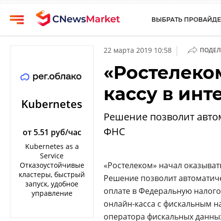
ВЫБРАТЬ ПРОВАЙДЕ
CNews
Выбрать
|
22 марта 2019 10:58
ПОДЕЛ
провайдера
Аналитика
«Ростелеко
Публикации
Конференции
кассу в инт
Компании
Техника
Kubernetes
Рейтинги
Решение позволит авто
ТВ
и
ФНС
обзоры
от 5.51 руб/час
Kubernetes as a
Личный
Service
кабинет
«Ростелеком» начал оказывать
Отказоустойчивые
кластеры, быстрый
Решение позволит автоматич
О
запуск, удобное
проекте
оплате в Федеральную налого
управление
онлайн-касса с фискальным н
CNews
оператора фискальных данных