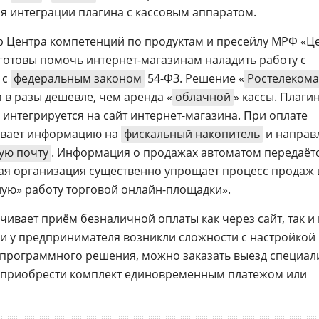
 интеграции плагина с кассовым аппаратом.
ор Центра компетенций по продуктам и пресейлу МРФ «Ц
 готовы помочь интернет-магазинам наладить работу с
 с
федеральным законом
54-ФЗ. Решение «
Ростелекома
в разы дешевле, чем аренда «
облачной
» кассы. Плаги
интегрируется на сайт интернет-магазина. При оплате
сывает информацию на
фискальный накопитель
и направ
ую почту
. Информация о продажах автоматом передаётс
ая организация существенно упрощает процесс продаж 
ую» работу торговой онлайн-площадки».
ивает приём безналичной оплаты как через сайт, так и 
сли у предпринимателя возникли сложности с настройкой
 программного решения, можно заказать выезд специал
т приобрести комплект единовременным платежом или