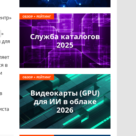
ентр»
ОБЗОР + РЕЙТИНГ
»
Служба каталогов
н для
2025
ляет
я в
и
ОБЗОР + РЕЙТИНГ
Видеокарты (GPU)
в
для ИИ в облаке
2026
иста