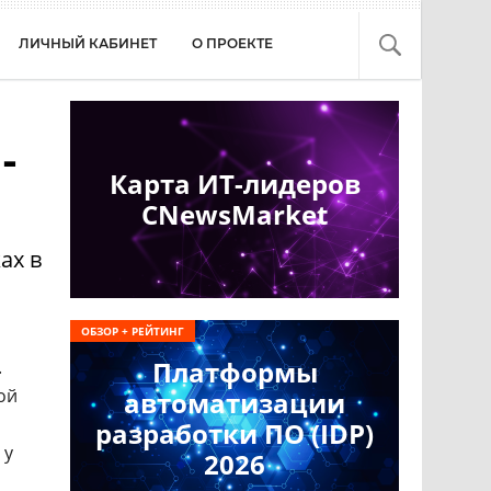
ЛИЧНЫЙ КАБИНЕТ
О ПРОЕКТЕ
-
Карта ИТ-лидеров
CNewsMarket
ах в
ОБЗОР + РЕЙТИНГ
Платформы
.
ой
автоматизации
разработки ПО (IDP)
 у
2026