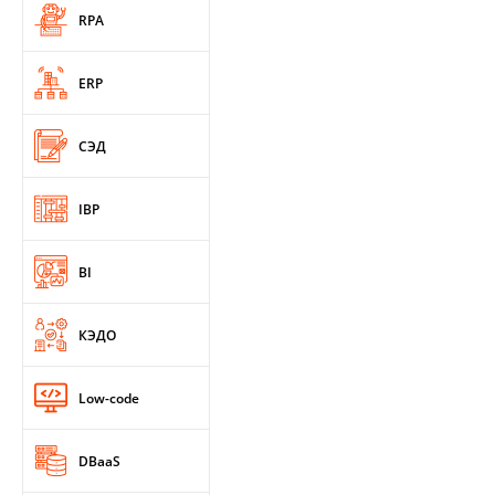
RPA
ERP
СЭД
IBP
BI
КЭДО
Low-code
DBaaS