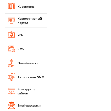
Kubernetes
Корпоративный
портал
VPN
CMS
Онлайн-касса
Автопостинг SMM
Конструктор
сайтов
Email-рассылки