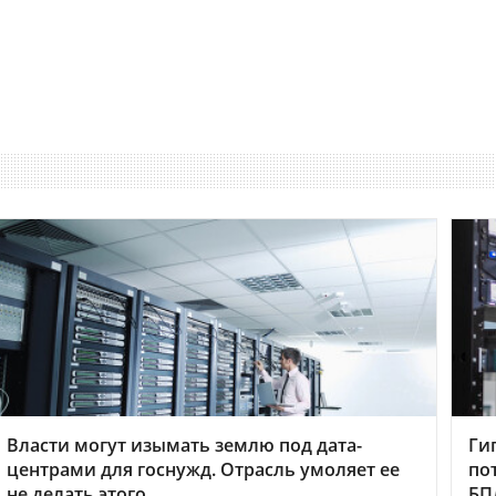
Власти могут изымать землю под дата-
Ги
центрами для госнужд. Отрасль умоляет ее
по
не делать этого
БП