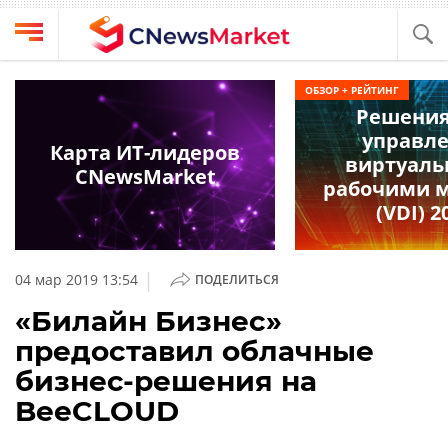
Выбрать
CNews
ОБЗОР + РЕЙТИНГ
провайдера
Решения
Аналитика
управл
Публикации
Карта ИТ-лидеров
виртуал
Конференции
CNewsMarket
Компании
рабочими 
Техника
(VDI) 2
Рейтинги
и
ТВ
обзоры
|
04 мар 2019 13:54
ПОДЕЛИТЬСЯ
Личный
«Билайн Бизнес»
кабинет
предоставил облачные
О
бизнес-решения на
проекте
BeeCLOUD
CNews