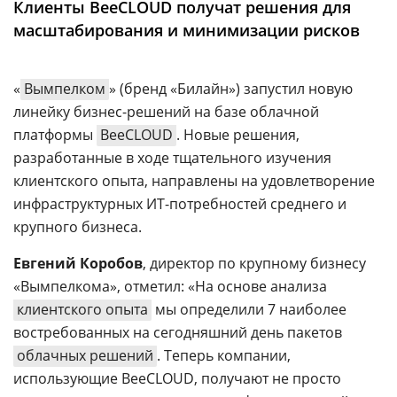
Клиенты BeeCLOUD получат решения для
Аналитика
масштабирования и минимизации рисков
Конференции
Техника
«
Вымпелком
» (бренд «Билайн») запустил новую
линейку бизнес-решений на базе облачной
ТВ
платформы
BeeCLOUD
. Новые решения,
разработанные в ходе тщательного изучения
Max
Об
клиентского опыта, направлены на удовлетворение
издании
Telegram
инфраструктурных ИТ-потребностей среднего и
Реклама
Дзен
крупного бизнеса.
Вакансии
VK
Евгений Коробов
, директор по крупному бизнесу
Контакты
Rutube
«Вымпелкома», отметил: «На основе анализа
клиентского опыта
мы определили 7 наиболее
востребованных на сегодняшний день пакетов
облачных решений
. Теперь компании,
использующие BeeCLOUD, получают не просто