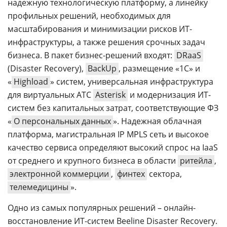
надежную технологическую платформу, а линейку
профильных решений, необходимых для
масштабирования и минимизации рисков ИТ-
инфраструктуры, а также решения срочных задач
бизнеса. В пакет бизнес-решений входят:
DRaaS
(Disaster Recovery),
BackUp
, размещение «1С» и
«
Highload
» систем, универсальная инфраструктура
для виртуальных АТС
Asterisk
и модернизация ИТ-
систем без капитальных затрат, соответствующие ФЗ
«
О персональных данных
». Надежная облачная
платформа, магистральная IP MPLS сеть и высокое
качество сервиса определяют высокий спрос на IaaS
от среднего и крупного бизнеса в области
ритейла
,
электронной коммерции
,
финтех
сектора,
телемедицины
».
Одно из самых популярных решений – онлайн-
восстановление ИТ-систем Beeline Disaster Recovery.