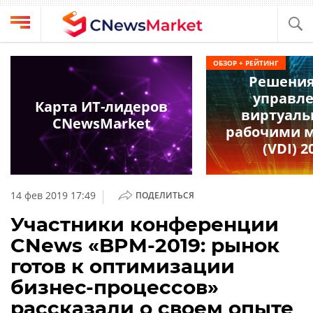
Выбрать
CNews
ОБЗОР + РЕЙТИНГ
провайдера
Решения
Аналитика
управл
Публикации
Карта ИТ-лидеров
виртуал
Конференции
CNewsMarket
Компании
рабочими 
Техника
(VDI) 2
Рейтинги
и
ТВ
обзоры
|
14 фев 2019 17:49
ПОДЕЛИТЬСЯ
Личный
Участники конференции
кабинет
CNews «BPM-2019: рынок
О
готов к оптимизации
проекте
бизнес-процессов»
CNews
рассказали о своем опыте