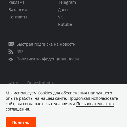
Реклама
Telegram
Вакансии
Дзен
Контакты
VK
Rutube
Быстрая подписка на новости
RSS
Политика конфиденциальности
Фото:
Depositphotos
Все права защищены © 1995 – 2026
Мы используем Сookies для обеспечения наилучшего
опыта работы на нашем сайте. Продолжая использовать
Материалы, помеченные знаком ■ опубликованы на
сайт, вы соглашаетесь с условиями
Пользовательского
коммерческой основе
соглашения
.
Хостинг-провайдер REG.RU
Понятно