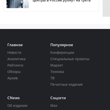
центры в России рухнут на треть
Главное
Популярное
Новости
Конференции
Аналитика
Специальные проекты
Рейтинги
Маркет
Обзоры
Техника
Архив
ТВ
Печатные издания
CNews
Соцсети
Об издании
Max