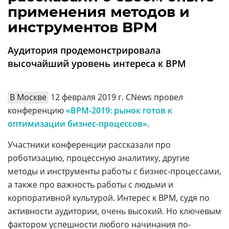
Аналитика
применения методов и
инструментов BPM
Конференции
Техника
Аудитория продемонстрировала
высочайший уровень интереса к BPM
ТВ
В Москве
12 февраля 2019 г. CNews провел
Max
Об
издании
конференцию
«BPM-2019: рынок готов к
Telegram
оптимизации бизнес-процессов»
Реклама
.
Дзен
Вакансии
VK
Участники конференции рассказали про
Контакты
роботизацию, процессную аналитику, другие
Rutube
методы и инструменты работы с бизнес-процессами,
а также про важность работы с людьми и
корпоративной культурой. Интерес к BPM, судя по
активности аудитории, очень высокий. Но ключевым
фактором успешности любого начинания по-