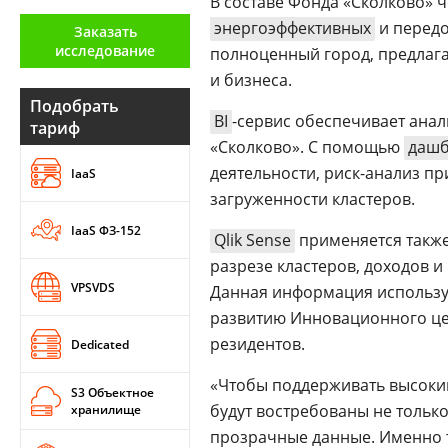
В составе Фонда «Сколково» 
Аналитика
энергоэффективных
и передо
Заказать
исследование
полноценный город, предлаг
Конференции
и бизнеса.
Техника
Подобрать
BI
-сервис обеспечивает ана
тариф
ТВ
«Сколково». С помощью
дашб
деятельности, риск-анализ п
IaaS
загруженности кластеров.
Max
Об
издании
IaaS ФЗ-152
Telegram
Qlik Sense
применяется также
Реклама
Дзен
разрезе кластеров, доходов и
Вакансии
VPSVDS
VK
Данная информация использу
Контакты
развитию Инновационного цен
Rutube
резидентов.
Dedicated
«Чтобы поддерживать высоки
S3 Объектное
будут востребованы не только
хранилище
прозрачные данные. Именно т