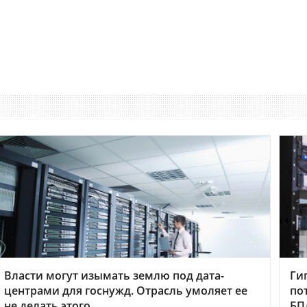
Власти могут изымать землю под дата-
Ги
центрами для госнужд. Отрасль умоляет ее
по
не делать этого
БП