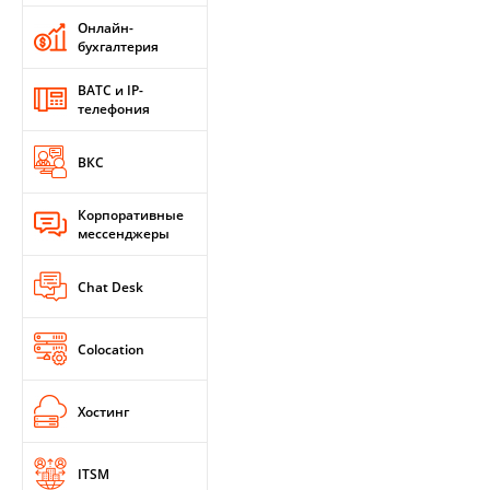
Онлайн-
бухгалтерия
ВАТС и IP-
телефония
ВКС
Корпоративные
мессенджеры
Chat Desk
Colocation
Хостинг
ITSM