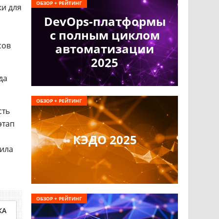
ОБЗОР + РЕЙТИНГ
ки для
DevOps-платформы
с полным циклом
сов
автоматизации
2025
да
ОБЗОР + РЕЙТИНГ
сть
этап
КЭДО 2025
тила
ОБЗОР + РЕЙТИНГ
КА