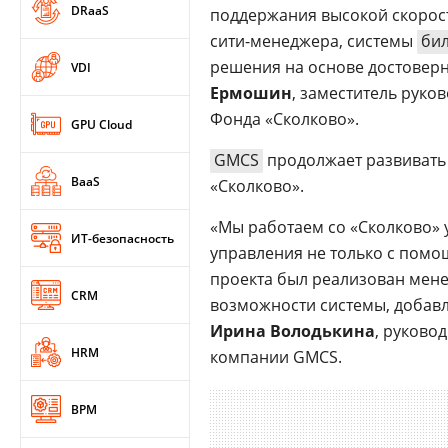
DRaaS
поддержания высокой скорост
сити-менеджера, системы
би
решения на основе достоверны
VDI
Ермошин
, заместитель рук
Фонда «Сколково».
GPU Cloud
GMCS
продолжает развивать 
BaaS
«Сколково».
«Мы работаем со «Сколково» 
ИТ-безопасность
управления не только с помо
проекта был реализован мене
CRM
возможности системы, добав
Ирина Володькина
, руково
HRM
компании GMCS.
BPM