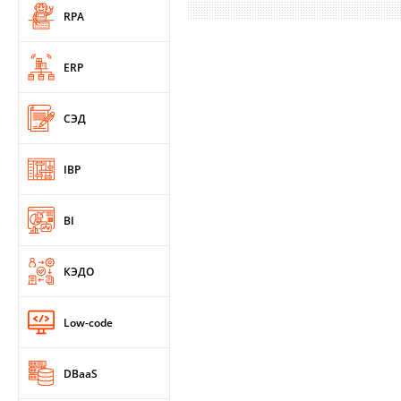
RPA
ERP
СЭД
IBP
BI
КЭДО
Low-code
DBaaS