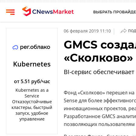
ВЫБРАТЬ ПРОВАЙДЕ
CNews
Выбрать
|
06 февраля 2019 11:10
ПОД
провайдера
Аналитика
GMCS созда
Публикации
Конференции
«Сколково»
Компании
Техника
Kubernetes
Рейтинги
BI-сервис обеспечивает
ТВ
и
обзоры
от 5.51 руб/час
Kubernetes as a
Фонд «Сколково» перешел на 
Личный
Service
кабинет
Sense для более эффективног
Отказоустойчивые
кластеры, быстрый
инновационных проектов, ре
О
запуск, удобное
Разработанное GMCS аналитич
проекте
управление
позволяющих пользователям 
CNews