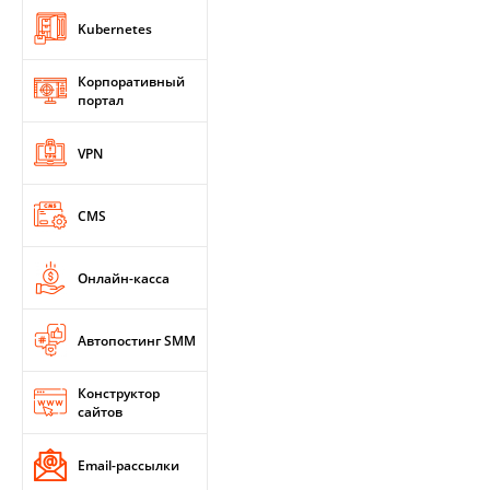
Kubernetes
Корпоративный
портал
VPN
CMS
Онлайн-касса
Автопостинг SMM
Конструктор
сайтов
Email-рассылки