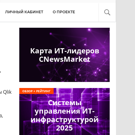
ЛИЧНЫЙ КАБИНЕТ
О ПРОЕКТЕ
Карта ИТ-лидеров
CNewsMarket
»
 Qlik
ОБЗОР + РЕЙТИНГ
Системы
управления ИТ-
в,
инфраструктурой
2025