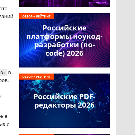
это
ваний
ОБЗОР + РЕЙТИНГ
Российские
платформы ноукод-
разработки (no-
code) 2026
во»
в
ОБЗОР + РЕЙТИНГ
ров.
Российские PDF-
я
редакторы 2026
рые
ые и