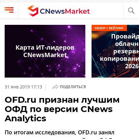
Выбрать
CNews
ОБЗОР + РЕЙТИНГ
провайдера
Провай
Аналитика
облачн
Публикации
Карта ИТ-лидеров
резерв
Конференции
CNewsMarket
Компании
копирования
Техника
2026
Рейтинги
и
ТВ
обзоры
|
31 янв 2019 17:13
ПОДЕЛИТЬСЯ
Личный
OFD.ru признан лучшим
кабинет
ОФД по версии CNews
О
Analytics
проекте
CNews
По итогам исследования, OFD.ru занял