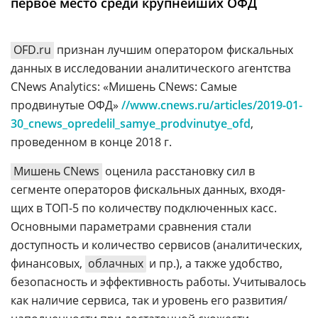
первое место среди крупнейших ОФД
Аналитика
Конференции
OFD.ru
признан лучшим оператором фискальных
Техника
данных в исследовании аналитического агентства
CNews Analytics: «Мишень CNews: Самые
ТВ
продвинутые ОФД»
//www.cnews.ru/articles/2019-01-
30_cnews_opredelil_samye_prodvinutye_ofd
,
Max
Об
проведенном в конце 2018 г.
издании
Telegram
Мишень CNews
оценила расстановку сил в
Реклама
Дзен
сегменте операторов фискальных данных, входя-
Вакансии
VK
щих в ТОП-5 по количеству подключенных касс.
Контакты
Rutube
Основными параметрами сравнения стали
доступность и количество сервисов (аналитических,
финансовых,
облачных
и пр.), а также удобство,
безопасность и эффективность работы. Учитывалось
как наличие сервиса, так и уровень его развития/