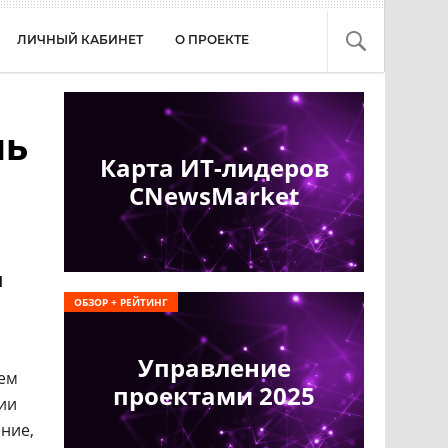
ЛИЧНЫЙ КАБИНЕТ
О ПРОЕКТЕ
ль
Карта ИТ-лидеров
CNewsMarket
ы
ОБЗОР + РЕЙТИНГ
Управление
шем
проектами 2025
ии
ние,