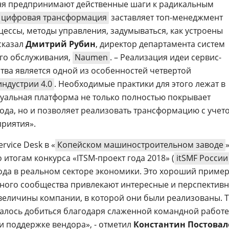
ня предпринимают действенные шаги к радикальным
цифровая трансформация
заставляет топ-менеджмент
ессы, методы управления, задумываться, как устроены
сказал
Дмитрий Рубин
, директор департамента систем
ого обслуживания,
Naumen
. – Реализация идеи сервис-
ва является одной из особенностей четвертой
индустрии 4.0
. Необходимые практики для этого лежат в
туальная платформа не только полностью покрывает
ода, но и позволяет реализовать трансформацию с учет
риятия».
vice Desk в «
Копейском машиностроительном заводе
итогам конкурса «ITSM-проект года 2018» (
itSMF России
да в реальном секторе экономики. Это хороший пример 
ного сообщества привлекают интересные и перспектив
величины компании, в которой они были реализованы. 
алось добиться благодаря слаженной командной работе
 и поддержке вендора», - отметил
Константин Постовал