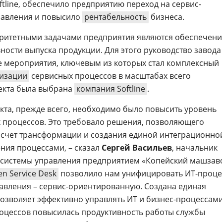
tline, обеспечило предприятию переход на сервис-
равления и повысило
рентабельность
бизнеса.
оритетными задачами предприятия являются обеспечен
ности выпуска продукции. Для этого руководство завода
 мероприятия, ключевым из которых стал комплексный
изации
сервисных процессов в масштабах всего
екта была выбрана
компания Softline
.
кта, прежде всего, необходимо было повысить уровень
х процессов. Это требовало решения, позволяющего
 счет трансформации и создания единой интеграционно
ния процессами, – сказал
Сергей Васильев
, начальник
системы управления предприятием «Копейский машзаво
n Service Desk
позволило нам унифицировать ИТ-проце
авления – сервис-ориентированную. Создана единая
озволяет эффективно управлять ИТ и бизнес-процессами
оцессов повысилась продуктивность работы службы