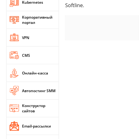
Kubernetes
Softline.
Корпоративный
портал
VPN
CMS
Онлайн-касса
Автопостинг SMM
Конструктор
сайтов
Email-рассылки