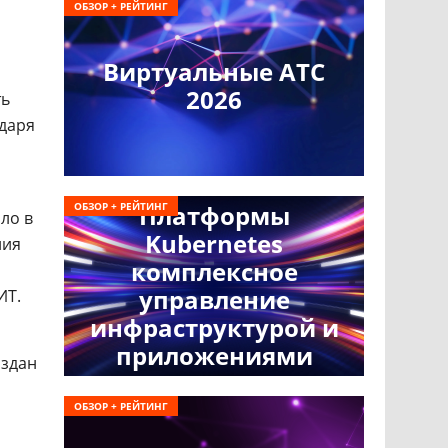
ОБЗОР + РЕЙТИНГ
Виртуальные АТС
2026
ть
одаря
ОБЗОР + РЕЙТИНГ
Платформы
ло в
Kubernetes
ния
комплексное
управление
ИТ.
инфраструктурой и
приложениями
оздан
ОБЗОР + РЕЙТИНГ