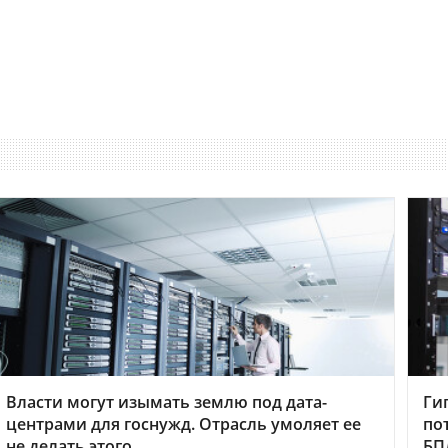
Власти могут изымать землю под дата-
Ги
центрами для госнужд. Отрасль умоляет ее
по
не делать этого
БП