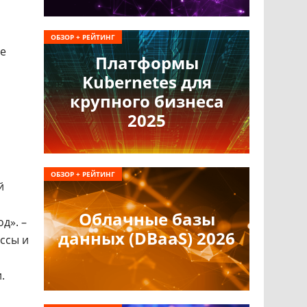
ОБЗОР + РЕЙТИНГ
ие
Платформы
Kubernetes для
крупного бизнеса
2025
ОБЗОР + РЕЙТИНГ
й
Облачные базы
д». –
данных (DBaaS) 2026
ссы и
.