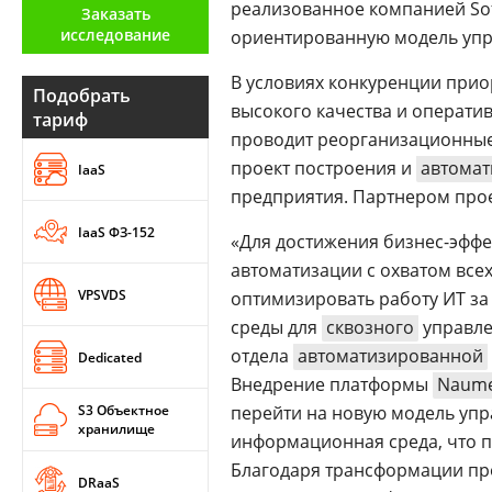
реализованное компанией Sof
Заказать
Аналитика
исследование
ориентированную модель уп
Конференции
В условиях конкуренции при
Подобрать
Техника
высокого качества и оператив
тариф
проводит реорганизационные
ТВ
проект построения и
автомат
IaaS
предприятия. Партнером про
Max
Об
IaaS ФЗ-152
«Для достижения бизнес-эффе
издании
Telegram
автоматизации с охватом все
Реклама
Дзен
VPSVDS
оптимизировать работу ИТ за
Вакансии
VK
среды для
сквозного
управле
Контакты
Rutube
отдела
автоматизированной
Dedicated
Внедрение платформы
Naume
S3 Объектное
перейти на новую модель упр
хранилище
информационная среда, что п
Благодаря трансформации пр
DRaaS