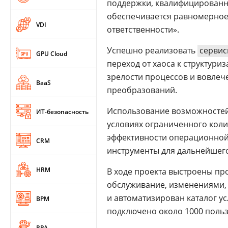
поддержки, квалифицированн
обеспечивается равномерное 
VDI
ответственности».
Успешно реализовать
серви
GPU Cloud
переход от хаоса к структури
зрелости процессов и вовлеч
BaaS
преобразований.
Использование возможностей
ИТ-безопасность
условиях ограниченного кол
эффективности операционной
CRM
инструменты для дальнейшег
HRM
В ходе проекта выстроены п
обслуживание, изменениями,
и автоматизирован каталог ус
BPM
подключено около 1000 польз
RPA