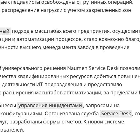
ые специалисты освобождены от рутинных операций,
распределение нагрузки с учетом закрепленных зон
сный
подход в масштабах всего предприятия, осуществи
зации и автоматизации процессов, стало возможно благ
енности высшего менеджмента завода в проведение
 универсального решения Naumen Service Desk позволи
ичества квалифицированных ресурсов добиться повыше
 деятельности ИТ-подразделения и предоставило
о расширения масштабов автоматизации, за пределами 
роцессы
управления инцидентами
, запросами на
 конфигурациями. Организована служба
Service Desk
, с
луг, разработаны формы отчетов. К новой системе
ователей.