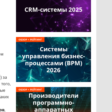
CRM-системы 2025
ОБЗОР + РЕЙТИНГ
Системы
ом
управления бизнес-
процессами (BPM)
2026
»
) за
того,
ные
ОБЗОР + РЕЙТИНГ
Производители
Таких
программно-
аппаратных
ов
,