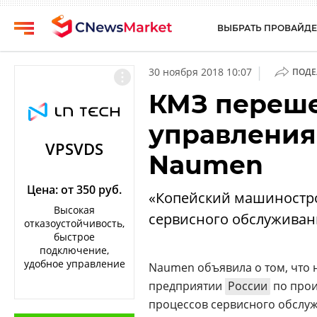
ВЫБРАТЬ ПРОВАЙДЕ
CNews
Выбрать
|
30 ноября 2018 10:07
ПОДЕ
провайдера
Аналитика
КМЗ переше
Публикации
Конференции
управления
Компании
Техника
VPSVDS
Naumen
Рейтинги
ТВ
и
обзоры
Цена: от 350 руб.
«Копейский машиностро
Высокая
сервисного обслуживан
Личный
отказоустойчивость,
кабинет
быстрое
подключение,
О
удобное управление
Naumen объявила о том, что
проекте
предприятии
России
по прои
CNews
процессов сервисного обслуж