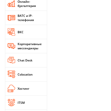
Онлайн-
бухгалтерия
ВАТС и IP-
телефония
ВКС
Корпоративные
мессенджеры
Chat Desk
Colocation
Хостинг
ITSM