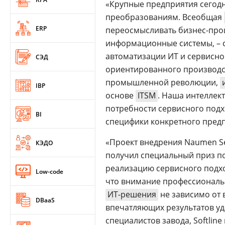
«Крупные предприятия сегод
преобразованиям. Всеобщая
ERP
переосмысливать бизнес-проц
информационные системы, – 
автоматизации ИТ и сервисн
СЭД
ориентированного производст
промышленной революции,
IBP
основе
ITSM
. Наша интеллек
потребности сервисного подх
BI
специфики конкретного предп
«Проект внедрения Naumen Ser
КЭДО
получил специальный приз по 
реализацию сервисного подхо
Low-code
что внимание профессиональ
ИТ-решения
не зависимо от 
DBaaS
впечатляющих результатов уд
специалистов завода, Softline