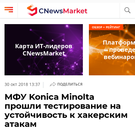
Выбрать
CNews
ОБЗОР + РЕЙТИНГ
провайдера
Аналитика
Платформ
Публикации
Карта ИТ-лидеров
провед
Конференции
CNewsMarket
Компании
вебинаро
Техника
Рейтинги
и
ТВ
обзоры
|
30 окт 2018 13:37
ПОДЕЛИТЬСЯ
Личный
МФУ Konica Minolta
кабинет
прошли тестирование на
О
устойчивость к хакерским
проекте
атакам
CNews