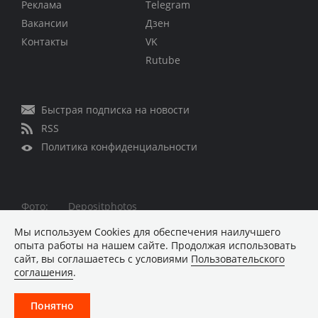
Реклама
Telegram
Вакансии
Дзен
Контакты
VK
Rutube
Быстрая подписка на новости
RSS
Политика конфиденциальности
Фото:
Depositphotos
Все права защищены © 1995 – 2026
Мы используем Сookies для обеспечения наилучшего
опыта работы на нашем сайте. Продолжая использовать
Материалы, помеченные знаком ■ опубликованы на
сайт, вы соглашаетесь с условиями
Пользовательского
коммерческой основе
соглашения
.
Хостинг-провайдер REG.RU
Понятно