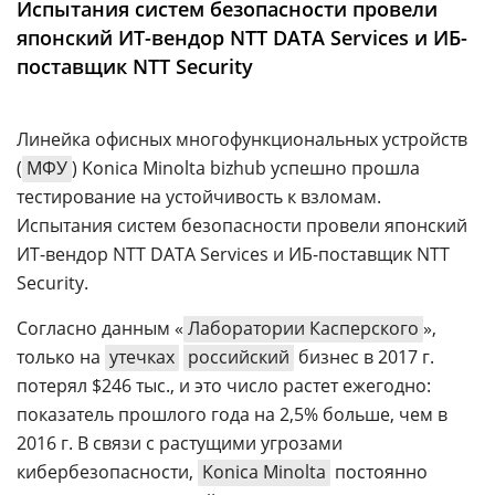
Испытания систем безопасности провели
Аналитика
японский ИТ-вендор NTT DATA Services и ИБ-
Конференции
поставщик NTT Security
Техника
Линейка офисных многофункциональных устройств
ТВ
(
МФУ
) Konica Minolta bizhub успешно прошла
тестирование на устойчивость к взломам.
Max
Об
Испытания систем безопасности провели японский
издании
Telegram
ИТ-вендор NTT DATA Services и ИБ-поставщик NTT
Реклама
Дзен
Security.
Вакансии
VK
Согласно данным «
Лаборатории Касперского
»,
Контакты
Rutube
только на
утечках
российский
бизнес в 2017 г.
потерял $246 тыс., и это число растет ежегодно:
показатель прошлого года на 2,5% больше, чем в
2016 г. В связи с растущими угрозами
кибербезопасности,
Konica Minolta
постоянно