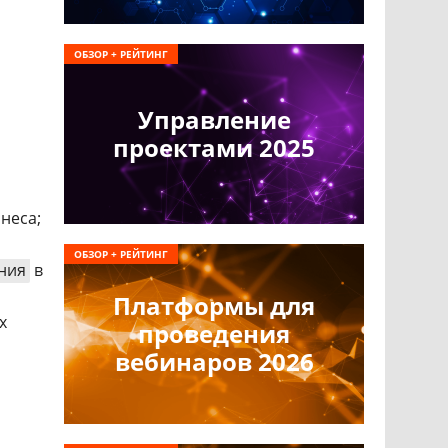
ОБЗОР + РЕЙТИНГ
Управление
проектами 2025
неса;
ОБЗОР + РЕЙТИНГ
ния
в
Платформы для
х
проведения
вебинаров 2026