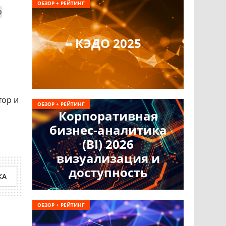
ОБЗОР + РЕЙТИНГ
о
КЭДО 2025
тор и
ОБЗОР + РЕЙТИНГ
Корпоративная
бизнес-аналитика
(BI) 2026
визуализация и
доступность
КА
ОБЗОР + РЕЙТИНГ