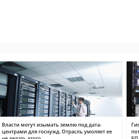
Власти могут изымать землю под дата-
Ги
центрами для госнужд. Отрасль умоляет ее
по
не делать этого
БП