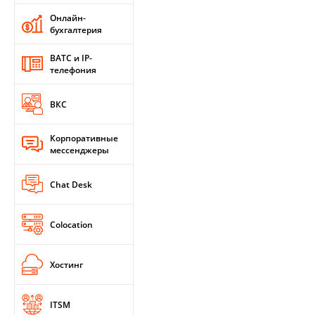
Онлайн-
бухгалтерия
ВАТС и IP-
телефония
ВКС
Корпоративные
мессенджеры
Chat Desk
Colocation
Хостинг
ITSM