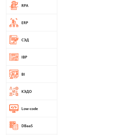
RPA
ERP
СЭД
IBP
BI
КЭДО
Low-code
DBaaS