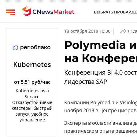
ВЫБРАТЬ ПРОВАЙДЕ
CNews
Выбрать
|
18 октября 2018 10:30
ПОД
провайдера
Аналитика
Polymedia и
Публикации
Конференции
на Конфере
Компании
Техника
Kubernetes
Рейтинги
Конференция BI 4.0 сос
ТВ
и
лидерства SAP
обзоры
от 5.51 руб/час
Kubernetes as a
Личный
Service
кабинет
Компании Polymedia и Visio
Отказоустойчивые
кластеры, быстрый
ноября 2018 в Центре цифров
О
запуск, удобное
проекте
управление
Эксперты в области анализа д
CNews
практическом опыте решения 