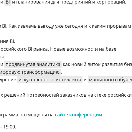
ти
BI
и планирования для предприятий и корпораций.
 BI. Как извлечь выгоду уже сегодня и к каким прорывам
ия BI.
оссийского BI рынка. Новые возможности на базе
та.
 и
продвинутая аналитика
как новый виток развития биз
ифровую трансформацию
.
едрение
искусственного интеллекта
и
машинного обуче
х решений потребностей заказчиков на стеке российски
рограмма размещены на
сайте конференции
.
– 19:00.