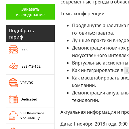
современные тренды в облас
Аналитика
Заказать
Темы конференции:
исследование
Конференции
Продвинутая аналитика в
Техника
Подобрать
готовиться завтра.
тариф
ТВ
Лучшие практики внедрен
Демонстрация новинок р
IaaS
искусственного интеллек
Max
Об
Виртуальные ассистенты
издании
IaaS ФЗ-152
Telegram
Как интегрироваться в
ц
Реклама
Дзен
Как масштабировать вн
Вакансии
VPSVDS
VK
компании.
Контакты
Rutube
Демонстрация актуальны
Dedicated
технологий.
Актуальная информация и п
S3 Объектное
хранилище
Дата: 1 ноября 2018 года, 9:00 