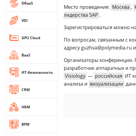
DRaaS
Место проведения:
Москва
,
лидерства SAP
.
VDI
Зарегистрироваться можно н
GPU Cloud
По вопросам, связанным с ко
адресу guzhva@polymedia.ru или
BaaS
Организаторы конференции. 
разработчик аппаратных и п
ИТ-безопасность
Visiology
—
российская
ИТ к
анализа и
визуализации
данн
CRM
HRM
BPM