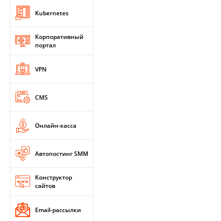
Kubernetes
Корпоративный
портал
VPN
CMS
Онлайн-касса
Автопостинг SMM
Конструктор
сайтов
Email-рассылки