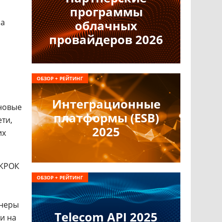
программы
на
облачных
провайдеров 2026
ОБЗОР + РЕЙТИНГ
Интеграционные
 новые
платформы (ESB)
ти,
2025
их
 КРОК
ОБЗОР + РЕЙТИНГ
ннеры
Telecom API 2025
и на