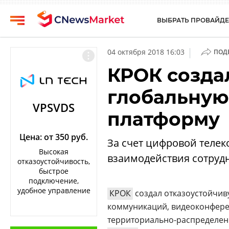
ВЫБРАТЬ ПРОВАЙДЕ
CNews
Выбрать
|
04 октября 2018 16:03
ПОД
провайдера
Аналитика
КРОК созда
Публикации
Конференции
глобальную
Компании
Техника
VPSVDS
платформу
Рейтинги
ТВ
и
обзоры
Цена: от 350 руб.
За счет цифровой теле
Высокая
взаимодействия сотруд
Личный
отказоустойчивость,
кабинет
быстрое
подключение,
О
удобное управление
КРОК
создал отказоустойчив
проекте
коммуникаций, видеоконферен
CNews
территориально-распределен