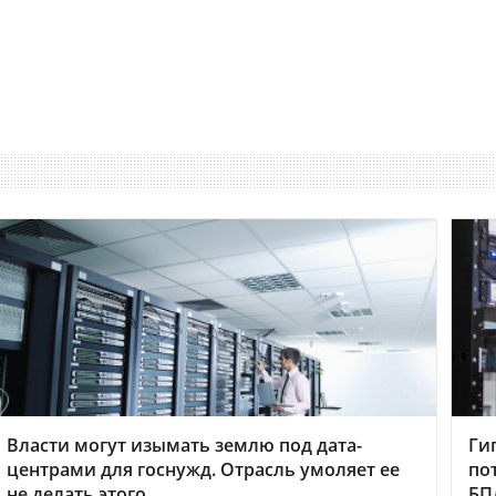
Власти могут изымать землю под дата-
Ги
центрами для госнужд. Отрасль умоляет ее
по
не делать этого
БП