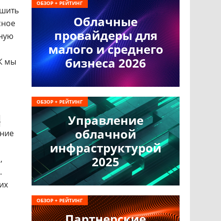
ОБЗОР + РЕЙТИНГ
чшить
Облачные
сное
провайдеры для
иную
малого и среднего
бизнеса 2026
К мы
ОБЗОР + РЕЙТИНГ
Управление
ь
облачной
ание
инфраструктурой
,
2025
.
их
ОБЗОР + РЕЙТИНГ
Партнерские