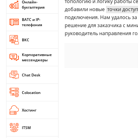
топологию и логику работы с
Онлайн-
бухгалтерия
добавили новые
точки досту
подключения. Нам удалось за
ВАТС и IP-
решение для заказчика с мин
телефония
руководитель направления г
ВКС
Корпоративные
мессенджеры
Chat Desk
Colocation
Хостинг
ITSM