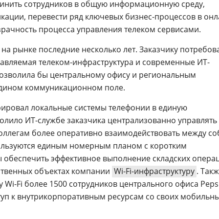
динить сотрудников в общую информационную среду,
кации, перевести ряд ключевых бизнес-процессов в онл
зрачность процесса управления телеком сервисами.
 на рынке последние несколько лет. Заказчику потребов
равляемая телеком-инфраструктура и современные ИТ-
 позволила бы центральному офису и региональным
едином коммуникационном поле.
рировал локальные системы телефонии в единую
волило ИТ-службе заказчика централизованно управлять
коллегам более оперативно взаимодействовать между со
пользуются единым номерным планом с коротким
 обеспечить эффективное выполнение складских опера
ственных объектах компании
Wi-Fi-инфраструктуру
. Так
Wi-Fi более 1500 сотрудников центрального офиса Peps
туп к внутрикорпоративным ресурсам со своих мобильн