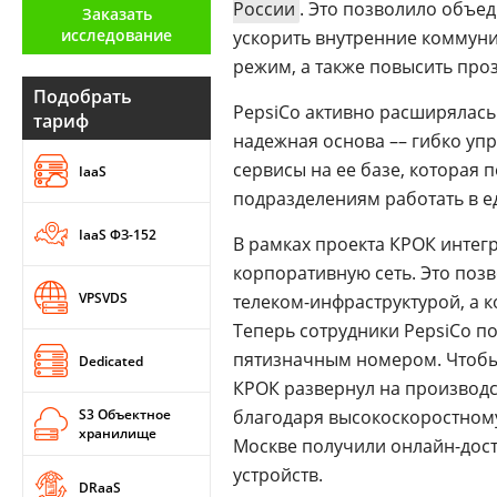
России
. Это позволило объе
Заказать
Аналитика
исследование
ускорить внутренние коммуни
Конференции
режим, а также повысить про
Подобрать
Техника
PepsiCo активно расширялась
тариф
надежная основа –– гибко уп
ТВ
сервисы на ее базе, которая
IaaS
подразделениям работать в 
Max
Об
IaaS ФЗ-152
В рамках проекта КРОК интег
издании
Telegram
корпоративную сеть. Это поз
Реклама
Дзен
VPSVDS
телеком-инфраструктурой, а 
Вакансии
VK
Теперь сотрудники PepsiCo 
Контакты
Rutube
пятизначным номером. Чтобы
Dedicated
КРОК развернул на производ
S3 Объектное
благодаря высокоскоростному 
хранилище
Москве получили онлайн-дос
устройств.
DRaaS