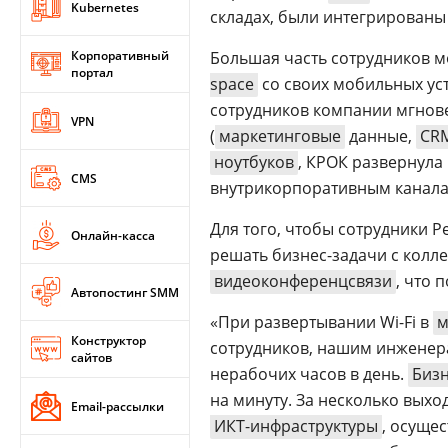
Kubernetes
складах, были интегрированы
Корпоративный
Большая часть сотрудников м
портал
space
со своих мобильных уст
сотрудников компании мгнов
VPN
(
маркетинговые
данные,
CR
ноутбуков
, КРОК развернула
CMS
внутрикорпоративным каналам
Для того, чтобы сотрудники 
Онлайн-касса
решать бизнес-задачи с колл
видеоконференцсвязи
, что 
Автопостинг SMM
«При развертывании Wi-Fi в
м
Конструктор
сотрудников, нашим инженера
сайтов
нерабочих часов в день.
Биз
на минуту. За несколько вых
Email-рассылки
ИКТ-инфраструктуры
, осуще