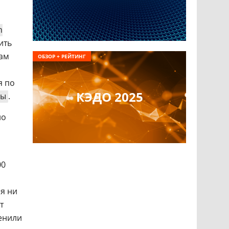
n
ить
ам
ОБЗОР + РЕЙТИНГ
я по
КЭДО 2025
ры
.
но
00
я ни
т
енили