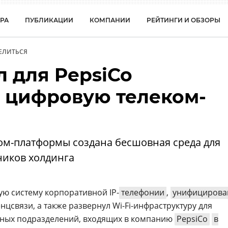
РА
ПУБЛИКАЦИИ
КОМПАНИИ
РЕЙТИНГИ И ОБЗОРЫ
ЕЛИТЬСЯ
л для PepsiCo
 цифровую телеком-
ком-платформы создана бесшовная среда для
ников холдинга
ую систему корпоративной IP-
телефонии
,
унифицирова
цсвязи, а также развернул Wi-Fi-инфраструктуру для
ных подразделений, входящих в компанию
PepsiCo
в