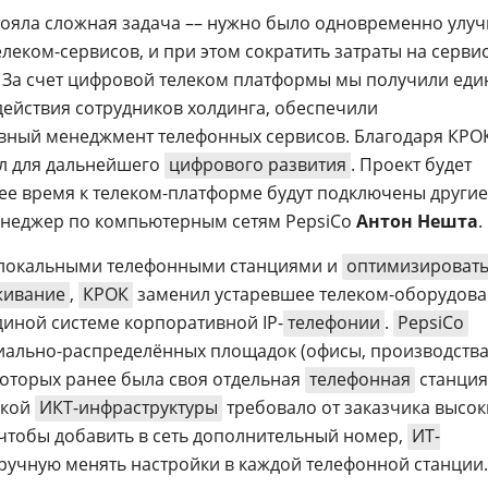
тояла сложная задача –– нужно было одновременно улу
елеком-сервисов, и при этом сократить затраты на серви
 За счет цифровой телеком платформы мы получили ед
ействия сотрудников холдинга, обеспечили
вный менеджмент телефонных сервисов. Благодаря КРО
л для дальнейшего
цифрового развития
. Проект будет
е время к телеком-платформе будут подключены другие
менеджер по компьютерным сетям PepsiCo
Антон Нешта
.
 локальными телефонными станциями и
оптимизироват
живание
,
КРОК
заменил устаревшее телеком-оборудов
диной системе корпоративной IP-
телефонии
.
PepsiCo
иально-распределённых площадок (офисы, производства
 которых ранее была своя отдельная
телефонная
станция
акой
ИКТ-инфраструктуры
требовало от заказчика высок
 чтобы добавить в сеть дополнительный номер,
ИТ-
учную менять настройки в каждой телефонной станции.