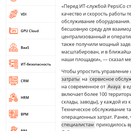
«Перед ИТ-службой PepsiCo с
качество и скорость работы т
VDI
обслуживание оборудования.
бесшовную среду для взаимод
GPU Cloud
централизованный и операти
также получили мощный заде
BaaS
масштабирован, и в ближайше
наши площадки», –– сказал 
ИТ-безопасность
Чтобы упростить управление
затраты
на
сервисное обслу
CRM
на современное от
Avaya
в е
включает более 100 территор
HRM
склады, заводы), у каждой из
Техническое обслуживание т
BPM
операционных затрат. Ранее,
специалистам
приходилось вр
RPA