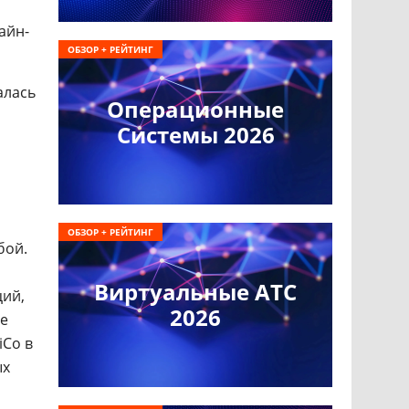
айн-
ОБЗОР + РЕЙТИНГ
алась
Операционные
Системы 2026
ОБЗОР + РЕЙТИНГ
бой.
Виртуальные АТС
ций,
2026
же
iCo в
ых