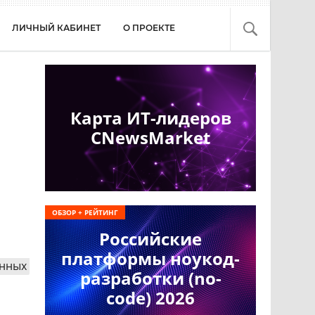
ЛИЧНЫЙ КАБИНЕТ
О ПРОЕКТЕ
Карта ИТ-лидеров
CNewsMarket
ОБЗОР + РЕЙТИНГ
Российские
платформы ноукод-
нных
разработки (no-
code) 2026