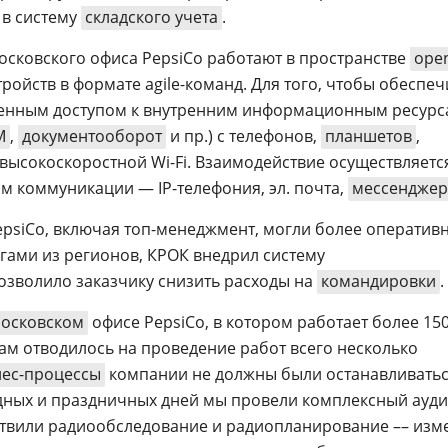
 в систему
складского учета
.
осковского офиса PepsiCo работают в пространстве
ope
ройств в формате agile-команд. Для того, чтобы обеспеч
енным доступом к внутренним информационным ресурс
M
,
документооборот
и пр.) с телефонов,
планшетов
,
 высокоскоростной Wi-Fi. Взаимодействие осуществляетс
 коммуникации — IP-телефония, эл. почта,
мессендже
PepsiCo, включая топ-менеджмент, могли более оператив
егами из регионов, КРОК внедрил систему
позволило заказчику снизить расходы на
командировки
.
осковском
офисе PepsiCo, в котором работает более 15
м отводилось на проведение работ всего несколько
нес-процессы
компании не должны были останавливатьс
одных и праздничных дней мы провели комплексный ауди
ствили радиообследование и радиопланирование –– изм