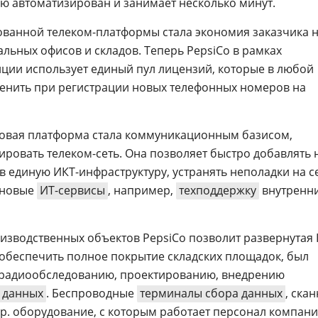
ью автоматизирован и занимает несколько минут.
анной телеком-платформы стала экономия заказчика 
льных офисов и складов. Теперь PepsiCo в рамках
ции использует единый пул лицензий, которые в любой
нить при регистрации новых телефонных номеров на
вая платформа стала коммуникационным базисом,
овать телеком-сеть. Она позволяет быстро добавлять
 единую ИКТ-инфраструктуру, устранять неполадки на се
 новые
ИТ-сервисы
, например,
техподдержку
внутренн
изводственных объектов PepsiCo позволит развернутая
 обеспечить полное покрытие складских площадок, был
 радиообследованию, проектированию, внедрению
 данных
. Беспроводные
терминалы сбора данных
, ска
р. оборудование, с которым работает персонал компани