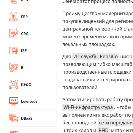
Сейчас этот процесс полност
Преимуществом модернизиров
ERP
покупке лицензий для региона
центральной телефонной стан
СЭД
момент времени можно приме
локальных площадках.
IBP
Для
ИТ-службы PepsiCo
цифро
позволяющим гибко масштабир
BI
производственные площадки в
создавать или интегрировать
КЭДО
пользователей.
Автоматизировать работу про
Low-code
Wi-Fi-инфраструктура
. Чтобы
выполнен комплекс работ по
DBaaS
беспроводной
сети передачи
штрих-кодов и
RFID
меток и п