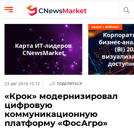
Выбрать
CNews
ОБЗОР + РЕЙТИНГ
провайдера
Корпорат
Аналитика
бизнес-ан
Публикации
Карта ИТ-лидеров
(BI) 2
Конференции
CNewsMarket
Компании
визуализ
Техника
доступн
Рейтинги
и
ТВ
обзоры
|
23 авг 2018 15:12
ПОДЕЛИТЬСЯ
Личный
«Крок» модернизировал
кабинет
цифровую
О
коммуникационную
проекте
платформу «ФосАгро»
CNews