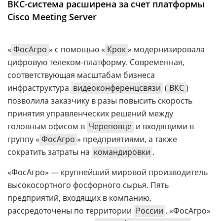
ВКС-система расширена за счет платформы
Аналитика
Cisco Meeting Server
Конференции
Техника
«
ФосАгро
» с помощью «
Крок
» модернизировала
цифровую телеком-платформу. Современная,
ТВ
соответствующая масштабам бизнеса
инфраструктура
видеоконференцсвязи
(
ВКС
)
Max
Об
позволила заказчику в разы повысить скорость
издании
Telegram
принятия управленческих решений между
Реклама
Дзен
головным офисом в
Череповце
и входящими в
Вакансии
VK
группу «
ФосАгро
» предприятиями, а также
Контакты
сократить затраты на
командировки
.
Rutube
«ФосАгро» — крупнейший мировой производитель
высокосортного фосфорного сырья. Пять
предприятий, входящих в компанию,
рассредоточены по территории
России
. «ФосАгро»