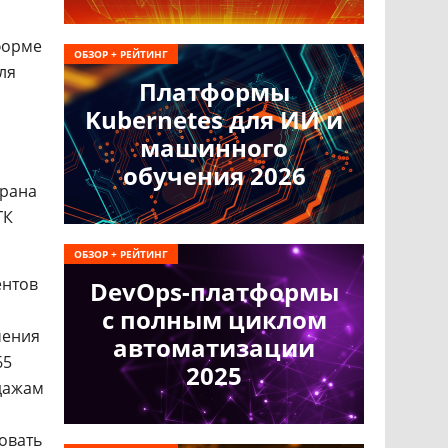
форме
ОБЗОР + РЕЙТИНГ
ля
Платформы
Kubernetes для ИИ и
машинного
обучения 2026
брана
ГК
ОБЗОР + РЕЙТИНГ
ентов
DevOps-платформы
с полным циклом
чения
автоматизации
65
2025
дажам
овать