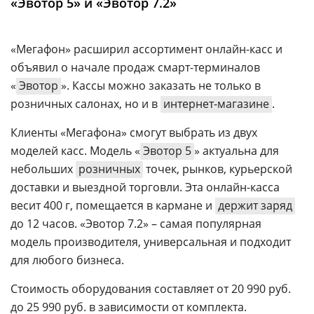
«Эвотор 5» и «Эвотор 7.2»
Аналитика
Конференции
«Мегафон» расширил ассортимент онлайн-касс и
Техника
объявил о начале продаж смарт-терминалов
«
Эвотор
». Кассы можно заказать не только в
ТВ
розничных салонах, но и в
интернет-магазине
.
Клиенты «Мегафона» смогут выбрать из двух
Max
Об
издании
моделей касс. Модель «
Эвотор 5
» актуальна для
Telegram
небольших
розничных
точек, рынков, курьерской
Реклама
Дзен
доставки и выездной торговли. Эта онлайн-касса
Вакансии
VK
весит 400 г, помещается в кармане и
держит заряд
Контакты
Rutube
до 12 часов. «Эвотор 7.2» – самая популярная
модель производителя, универсальная и подходит
для любого бизнеса.
Стоимость оборудования составляет от 20 990 руб.
до 25 990 руб. в зависимости от комплекта.