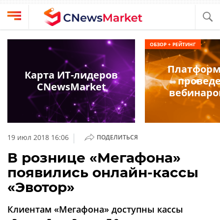
Выбрать
CNews
ОБЗОР + РЕЙТИНГ
провайдера
Аналитика
Платформ
Публикации
Карта ИТ-лидеров
провед
Конференции
CNewsMarket
Компании
вебинаро
Техника
Рейтинги
и
ТВ
обзоры
|
19 июл 2018 16:06
ПОДЕЛИТЬСЯ
Личный
В рознице «Мегафона»
кабинет
появились онлайн-кассы
О
«Эвотор»
проекте
CNews
Клиентам «Мегафона» доступны кассы