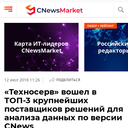
Выбрать
CNews
ОБЗОР + РЕЙТИНГ
провайдера
Аналитика
Публикации
Карта ИТ-лидеров
Российски
Конференции
CNewsMarket
редактор
Компании
Техника
Рейтинги
и
ТВ
обзоры
|
12 июл 2018 11:26
ПОДЕЛИТЬСЯ
Личный
«Техносерв» вошел в
кабинет
ТОП-3 крупнейших
О
поставщиков решений для
проекте
анализа данных по версии
CNews
CNews