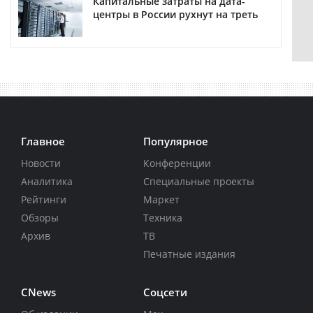
Капитальные затраты на дата-
центры в России рухнут на треть
Главное
Популярное
Новости
Конференции
Аналитика
Специальные проекты
Рейтинги
Маркет
Обзоры
Техника
Архив
ТВ
Печатные издания
CNews
Соцсети