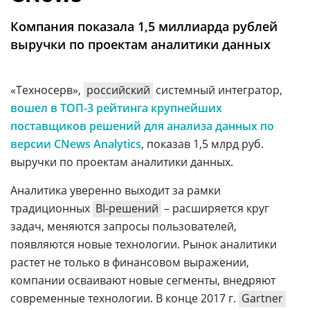
Аналитика
Компания показала 1,5 миллиарда рублей
Конференции
выручки по проектам аналитики данных
Техника
ТВ
«Техносерв»,
российский
системный интегратор,
вошел в ТОП-3 рейтинга крупнейших
поставщиков решений для анализа данных по
Max
Об
версии CNews Analytics
, показав 1,5 млрд руб.
издании
Telegram
выручки по проектам аналитики данных.
Реклама
Дзен
Вакансии
Аналитика уверенно выходит за рамки
VK
Контакты
традиционных
BI-решений
– расширяется круг
Rutube
задач, меняются запросы пользователей,
появляются новые технологии. Рынок аналитики
растет не только в финансовом выражении,
компании осваивают новые сегменты, внедряют
современные технологии. В конце 2017 г.
Gartner