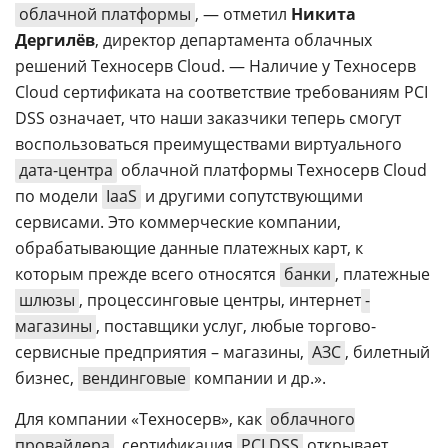
облачной платформы
, — отметил
Никита
Дергилёв
, директор департамента облачных
решений Техносерв Cloud. — Наличие у Техносерв
Cloud сертификата на соответствие требованиям PCI
DSS означает, что наши заказчики теперь смогут
воспользоваться преимуществами виртуального
дата-центра
облачной платформы Техносерв Cloud
по модели
IaaS
и другими сопутствующими
сервисами. Это коммерческие компании,
обрабатывающие данные платежных карт, к
которым прежде всего относятся
банки
, платежные
шлюзы
, процессинговые центры, интернет
-
магазины
, поставщики услуг, любые торгово-
сервисные предприятия – магазины,
АЗС
, билетный
бизнес,
вендинговые
компании и др.».
Для компании «Техносерв», как
облачного
провайдера
, сертификация
PCI DSS
открывает