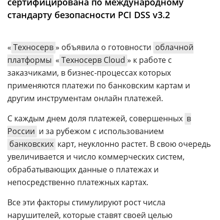
сертифицирована по международному
Аналитика
стандарту безопасности PCI DSS v3.2
Конференции
Техника
«
Техносерв
» объявила о готовности
облачной
платформы
«
Техносерв Cloud
» к работе с
ТВ
заказчиками, в бизнес-процессах которых
применяются платежи по банковским картам и
Max
Об
другим инструментам онлайн платежей.
издании
Telegram
С каждым днем доля платежей, совершенных
в
Реклама
Дзен
России
и за рубежом с использованием
Вакансии
VK
банковских
карт, неуклонно растет. В свою очередь
Контакты
Rutube
увеличивается и число коммерческих систем,
обрабатывающих данные о платежах и
непосредственно платежных картах.
Все эти факторы стимулируют рост числа
нарушителей, которые ставят своей целью