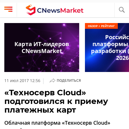
Выбрать
CNews
ОБЗОР + РЕЙТИНГ
провайдера
Аналитика
Россий
Публикации
Карта ИТ-лидеров
платформы 
Конференции
CNewsMarket
разработки (
Компании
2026
Техника
Рейтинги
и
ТВ
обзоры
|
11 июл 2017 12:56
ПОДЕЛИТЬСЯ
Личный
«Техносерв Cloud»
кабинет
подготовился к приему
О
платежных карт
проекте
CNews
Облачная платформа «Техносерв Cloud»