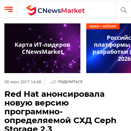
Выбрать
CNews
ОБЗОР + РЕЙТИНГ
провайдера
Аналитика
Россий
Публикации
Карта ИТ-лидеров
платформы 
Конференции
CNewsMarket
разработки (
Компании
2026
Техника
Рейтинги
и
ТВ
обзоры
|
08 июн 2017 14:48
ПОДЕЛИТЬСЯ
Личный
Red Hat анонсировала
кабинет
новую версию
О
программно-
проекте
определяемой СХД Ceph
CNews
Storage 2.3