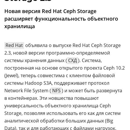
Аналитика
Новая версия Red Hat Ceph Storage
Конференции
расширяет функциональность объектного
Техника
хранилища
ТВ
Red Hat
объявила о выпуске Red Hat Ceph Storage
2.3, новой версии программно-определяемой
Max
Об
системы хранения данных (
СХД
). Система,
издании
Telegram
построенная на основе открытого проекта Ceph 10.2
Реклама
Дзен
(Jewel), теперь совместима с клиентом файловой
Вакансии
VK
системы Hadoop S3A, поддерживает протокол
Контакты
Rutube
Network File System (
NFS
) и может быть развернута
в контейнерах. Эти новшества повышают
универсальность объектного хранилища Ceph
Storage, позволяя использовать его как для систем
аналитической обработки больших данных (Big
Data), так и для работающих с файлами нагрузок.