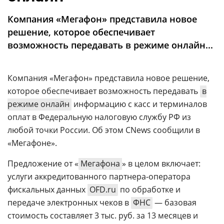
Аналитика
Компания «Мегафон» представила новое
Конференции
решение, которое обеспечивает
Техника
возможность передавать в режиме онлайн...
ТВ
Компания «Мегафон» представила новое решение,
которое обеспечивает возможность передавать
в
Max
Об
режиме онлайн
информацию с касс и терминалов
издании
Telegram
оплат в Федеральную налоговую службу РФ из
Реклама
Дзен
любой точки России. Об этом CNews сообщили в
Вакансии
VK
«Мегафоне».
Контакты
Rutube
Предложение от «
Мегафона
» в целом включает:
услуги аккредитованного партнера-оператора
фискальных данных
OFD.ru
по обработке и
передаче электронных чеков в
ФНС
— базовая
стоимость составляет 3 тыс. руб. за 13 месяцев и