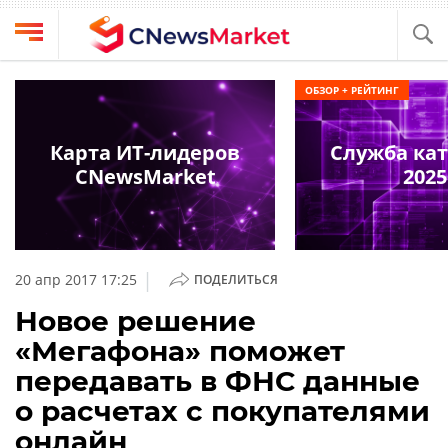
Выбрать
CNews
ОБЗОР + РЕЙТИНГ
провайдера
Аналитика
Публикации
Карта ИТ-лидеров
Служба ка
Конференции
CNewsMarket
2025
Компании
Техника
Рейтинги
и
ТВ
обзоры
|
20 апр 2017 17:25
ПОДЕЛИТЬСЯ
Личный
Новое решение
кабинет
«Мегафона» поможет
О
передавать в ФНС данные
проекте
о расчетах с покупателями
CNews
онлайн