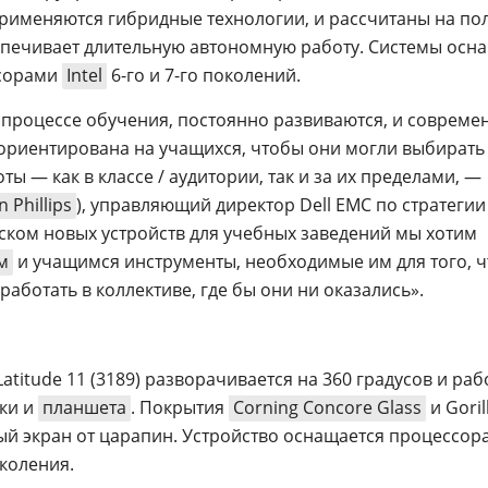
рименяются гибридные технологии, и рассчитаны на по
спечивает длительную автономную работу. Системы осн
сорами
Intel
6-го и 7-го поколений.
 процессе обучения, постоянно развиваются, и совреме
ориентирована на учащихся, чтобы они могли выбирать
ы — как в классе / аудитории, так и за их пределами, —
n Phillips
), управляющий директор Dell EMC по стратегии
ском новых устройств для учебных заведений мы хотим
м
и учащимся инструменты, необходимые им для того, 
работать в коллективе, где бы они ни оказались».
titude 11 (3189) разворачивается на 360 градусов и раб
жки и
планшета
. Покрытия
Corning Concore Glass
и Goril
й экран от царапин. Устройство оснащается процессор
околения.