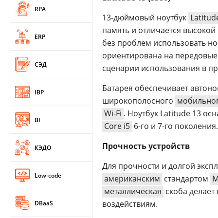
RPA
13-дюймовый ноутбук
Latitud
память и отличается высокой 
ERP
без проблем использовать 
ориентирована на передовые
СЭД
сценарии использования в пр
Батарея обеспечивает автоно
IBP
широкополосного
мобильног
Wi-Fi
. Ноутбук Latitude 13 о
BI
Core i5
6-го и 7-го поколения.
Прочность устройств
КЭДО
Для прочности и долгой экспл
Low-code
американским
стандартом
M
металлическая
скоба делает
воздействиям.
DBaaS