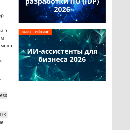
разработки ПО (IDP)
2026
ор
и в
ОБЗОР + РЕЙТИНГ
ым
 имеют
ИИ-ассистенты для
бизнеса 2026
во
т
less
 ПК
не