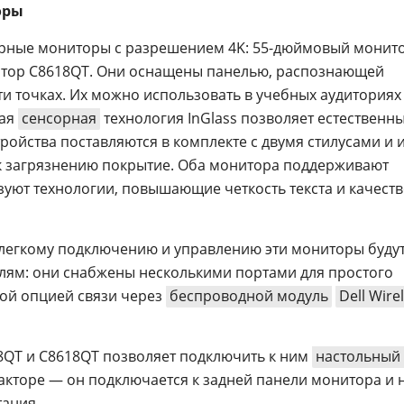
оры
сорные мониторы с разрешением 4K: 55-дюймовый монит
тор C8618QT. Они оснащены панелью, распознающей
и точках. Их можно использовать в учебных аудиториях 
вая
сенсорная
технология InGlass позволяет естественн
тройства поставляются в комплекте с двумя стилусами и
к загрязнению покрытие. Оба монитора поддерживают
уют технологии, повышающие четкость текста и качест
я легкому подключению и управлению эти мониторы буду
лям: они снабжены несколькими портами для простого
ой опцией связи через
беспроводной модуль
Dell Wire
8QT и C8618QT позволяет подключить к ним
настольный
кторе — он подключается к задней панели монитора и 
тания.