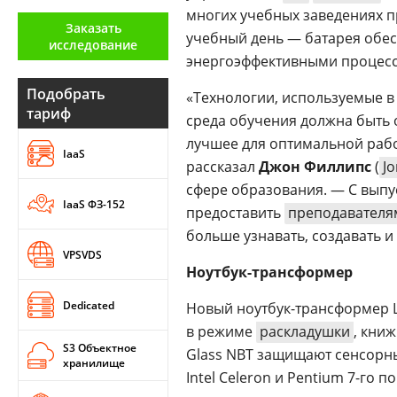
многих учебных заведениях п
Аналитика
Заказать
учебный день — батарея обе
исследование
Конференции
энергоэффективными процес
Техника
Подобрать
«Технологии, используемые в
тариф
среда обучения должна быть 
ТВ
лучшее для оптимальной работ
IaaS
рассказал
Джон Филлипс
(
Jo
Max
Об
сфере образования. — С выпу
издании
IaaS ФЗ-152
Telegram
предоставить
преподавателя
Реклама
Дзен
больше узнавать, создавать и 
Вакансии
VPSVDS
VK
Ноутбук-трансформер
Контакты
Rutube
Dedicated
Новый ноутбук-трансформер La
в режиме
раскладушки
, кни
S3 Объектное
Glass NBT защищают сенсорны
хранилище
Intel Celeron и Pentium 7-го п