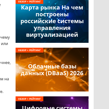
ОБЗОР + РЕЙТИНГ
е
Карта рынка На чем
построены
российские системы
управления
виртуализацией
 чему
 или
ОБЗОР + РЕЙТИНГ
очнее,
Облачные базы
данных (DBaaS) 2026
ым на
е.
ОБЗОР + РЕЙТИНГ
Цифровые системы