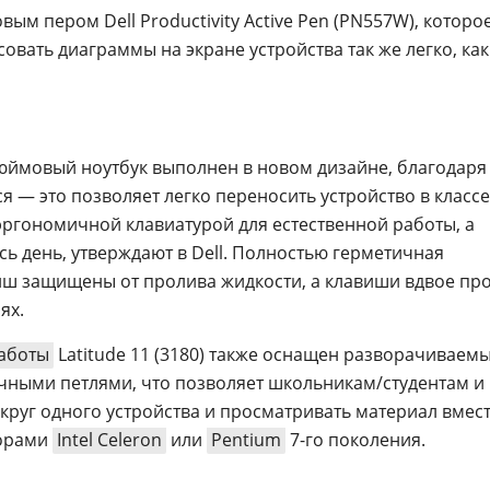
ым пером Dell Productivity Active Pen (PN557W), которо
совать диаграммы на экране устройства так же легко, как
юймовый ноутбук выполнен в новом дизайне, благодаря
 — это позволяет легко переносить устройство в классе
эргономичной клавиатурой для естественной работы, а
сь день, утверждают в Dell. Полностью герметичная
иш защищены от пролива жидкости, а клавиши вдвое пр
ях.
аботы
Latitude 11 (3180) также оснащен разворачиваем
чными петлями, что позволяет школьникам/студентам и
круг одного устройства и просматривать материал вмест
сорами
Intel Celeron
или
Pentium
7-го поколения.