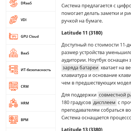
DRaaS
Система предлагается с цифров
помогает делать заметки и ри
VDI
ручкой на бумаге.
Latitude 11 (3180)
GPU Cloud
Доступный по стоимости 11-д
размер устройства уменьшился
BaaS
аудитории. Ноутбук оснащен 
заряда батареи
хватает на ве
ИТ-безопасность
клавиатура и основание клав
чем в предшествующих модел
CRM
Для поддержки
совместной р
180 градусов
дисплеем
с про
HRM
преподавателям собраться во
Система оснащается процес
BPM
Latitude 13 (3380)