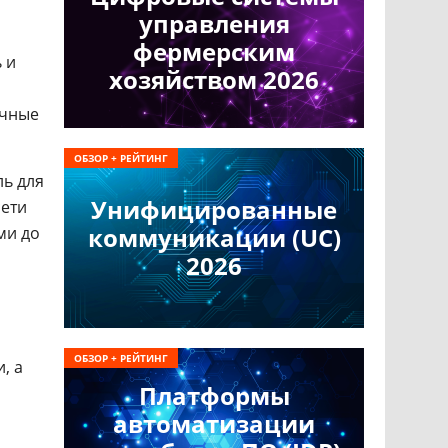
управления
фермерским
 и
хозяйством 2026
ичные
ОБЗОР + РЕЙТИНГ
ль для
Унифицированные
сети
коммуникации (UC)
ми до
2026
ОБЗОР + РЕЙТИНГ
, а
Платформы
автоматизации