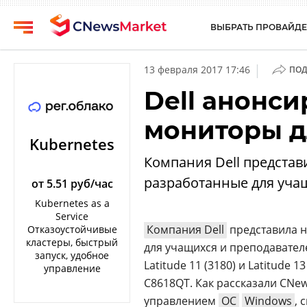
ВЫБРАТЬ ПРОВАЙДЕ
CNews
Выбрать
|
13 февраля 2017 17:46
ПОД
провайдера
Аналитика
Dell анонси
Публикации
Конференции
мониторы д
Компании
Техника
Kubernetes
Рейтинги
Компания Dell предста
ТВ
и
разработанные для учащ
обзоры
от 5.51 руб/час
Kubernetes as a
Личный
Service
кабинет
Компания Dell
представила 
Отказоустойчивые
кластеры, быстрый
для учащихся и преподавате
О
запуск, удобное
проекте
Latitude 11 (3180) и Latitude
управление
C8618QT. Как рассказали CNe
CNews
управлением
ОС
Windows
, 