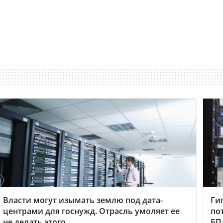
Власти могут изымать землю под дата-
Ги
центрами для госнужд. Отрасль умоляет ее
по
не делать этого
БП