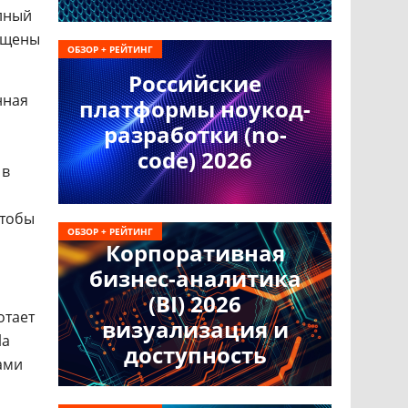
лный
ащены
ОБЗОР + РЕЙТИНГ
Российские
нная
платформы ноукод-
разработки (no-
code) 2026
 в
чтобы
ОБЗОР + РЕЙТИНГ
Корпоративная
бизнес-аналитика
(BI) 2026
отает
визуализация и
la
доступность
ами