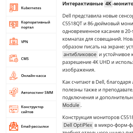
Интерактивные
4K
-монит
Kubernetes
Dell представила новые сен
Корпоративный
C5518QT и 86-дюймовый мони
портал
одновременное касание в 20-т
комнатах для совещаний. Но
VPN
образом писать на экране: ус
антибликовое
и устойчивое 
CMS
разрешение 4K UHD и использ
изображения.
Онлайн-касса
Как считают в Dell, благодар
полезны также и преподавате
Автопостинг SMM
подключения и дополнительн
Module
.
Конструктор
сайтов
Конструкция мониторов C551
Dell OptiPlex
в микро-форм-фа
Email-рассылки
требует отдельного шнура пи