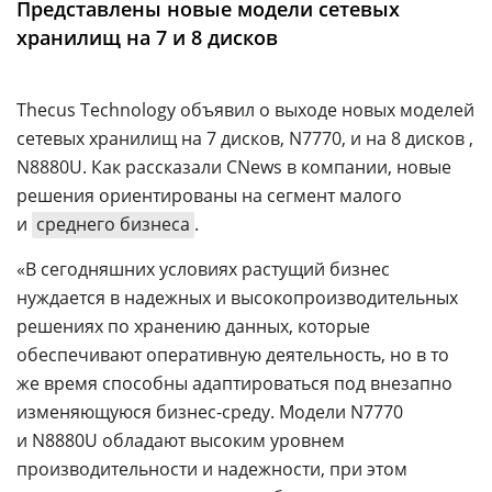
Представлены новые модели сетевых
Аналитика
хранилищ на 7 и 8 дисков
Конференции
Техника
Thecus Technology объявил о выходе новых моделей
сетевых хранилищ на 7 дисков, N7770, и на 8 дисков ,
ТВ
N8880U. Как рассказали CNews в компании, новые
решения ориентированы на сегмент малого
Max
Об
и
среднего бизнеса
.
издании
Telegram
Реклама
«В сегодняшних условиях растущий бизнес
Дзен
нуждается в надежных и высокопроизводительных
Вакансии
VK
решениях по хранению данных, которые
Контакты
Rutube
обеспечивают оперативную деятельность, но в то
же время способны адаптироваться под внезапно
изменяющуюся бизнес-среду. Модели N7770
и N8880U обладают высоким уровнем
производительности и надежности, при этом