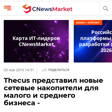
Выбрать
CNews
ОБЗОР + РЕЙТИНГ
провайдера
Аналитика
Россий
Публикации
Карта ИТ-лидеров
платформы 
Конференции
CNewsMarket
разработки (
Компании
2026
Техника
Рейтинги
и
ТВ
обзоры
|
03 ноя 2016 14:31
ПОДЕЛИТЬСЯ
Личный
Thecus представил новые
кабинет
сетевые накопители для
О
малого и среднего
проекте
бизнеса -
CNews