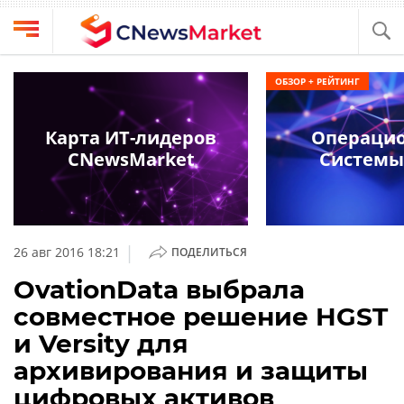
Выбрать
CNews
ОБЗОР + РЕЙТИНГ
провайдера
Аналитика
Публикации
Карта ИТ-лидеров
Операци
Конференции
CNewsMarket
Системы
Компании
Техника
Рейтинги
и
ТВ
обзоры
|
26 авг 2016 18:21
ПОДЕЛИТЬСЯ
Личный
OvationData выбрала
кабинет
совместное решение HGST
О
и Versity для
проекте
архивирования и защиты
CNews
цифровых активов