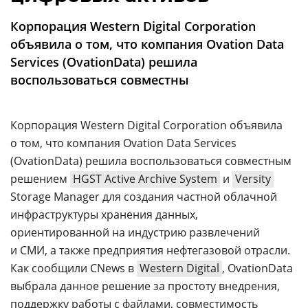
Аналитика
Корпорация Western Digital Corporation
Конференции
объявила о том, что компания Ovation Data
Техника
Services (OvationData) решила
воспользоваться совместны
ТВ
Корпорация Western Digital Corporation объявила
Max
Об
о том, что компания Ovation Data Services
издании
Telegram
(OvationData) решила воспользоваться совместным
Реклама
Дзен
решением
HGST Active Archive System
и
Versity
Вакансии
VK
Storage Manager для создания частной облачной
Контакты
Rutube
инфраструктуры хранения данных,
ориентированной на индустрию развлечений
и СМИ, а также предприятия нефтегазовой отрасли.
Как сообщили CNews в
Western Digital
, OvationData
выбрала данное решение за простоту внедрения,
поддержку работы с файлами, совместимость