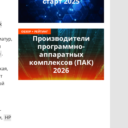
старт 2025
k
ОБЗОР + РЕЙТИНГ
Производители
иатур,
программно-
м
аппаратных
и
.
комплексов (ПАК)
кая,
2026
т
ой
я
-
и,
HP