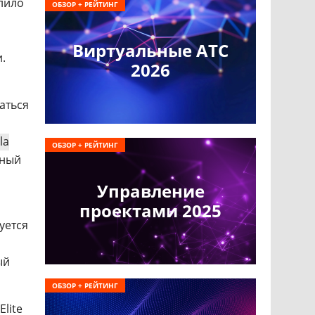
лило
ОБЗОР + РЕЙТИНГ
Виртуальные АТС
.
2026
аться
la
ОБЗОР + РЕЙТИНГ
ьный
Управление
проектами 2025
уется
ый
ОБЗОР + РЕЙТИНГ
lite