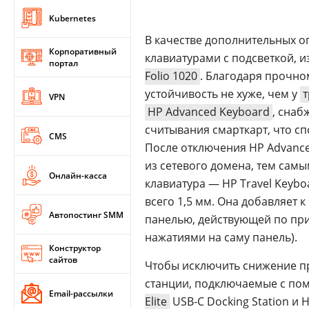
Kubernetes
В качестве дополнительных о
Корпоративный
клавиатурами с подсветкой, 
портал
Folio 1020
. Благодаря прочно
устойчивость не хуже, чем у
VPN
HP Advanced Keyboard
, снаб
считывания смарткарт, что с
CMS
После отключения HP Advanc
из сетевого домена, тем сам
Онлайн-касса
клавиатура — HP Travel Keybo
всего 1,5 мм. Она добавляет 
Автопостинг SMM
панелью, действующей по при
нажатиями на саму панель).
Конструктор
сайтов
Чтобы исключить снижение пр
станции, подключаемые с по
Email-рассылки
Elite
USB-C Docking Station и 