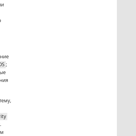
ли
о
ание
OS
;
ные
ения
тему,
ity
.
ым