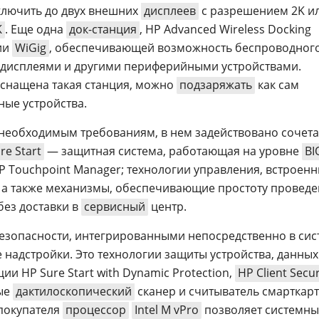
ключить до двух внешних
дисплеев
с разрешением 2K и
K
. Еще одна
док-станция
, HP Advanced Wireless Docking
гии
WiGig
, обеспечивающей возможность беспроводног
 с дисплеями и другими периферийными устройствами.
оснащена такая станция, можно
подзаряжать
как сам
ные устройства.
 необходимым требованиям, в нем задействовано сочет
re Start
— защитная система, работающая на уровне
BI
 Touchpoint Manager; технологии управления, встроен
o; а также механизмы, обеспечивающие простоту провед
без доставки в
сервисный
центр.
 безопасности, интегрированными непосредственно в сис
 надстройки. Это технологии защиты устройства, данных
и HP Sure Start with Dynamic Protection,
HP Client Secur
ные
дактилоскопический
сканер и считыватель смарткарт
покупателя
процессор
Intel M vPro
позволяет системн