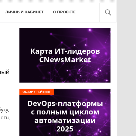
ЛИЧНЫЙ КАБИНЕТ
О ПРОЕКТЕ
Карта ИТ-лидеров
CNewsMarket
вный
ОБЗОР + РЕЙТИНГ
DevOps-платформы
уку,
с полным циклом
боты,
автоматизации
2025