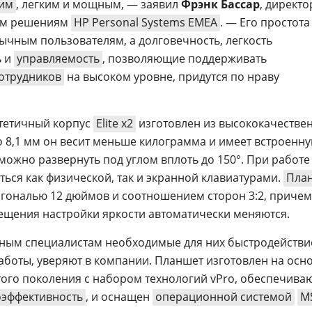
им
, легким и мощным, — заявил
Фрэнк Бассар
, директо
ым решениям
HP Personal Systems EMEA
. — Его простота
ычным пользователям, а долговечность, легкость
ь и
управляемость
, позволяющие поддерживать
отрудников
на высоком уровне, придутся по нраву
тетичный корпус
Elite x2
изготовлен из высококачестве
 8,1 мм он весит меньше килограмма и имеет встроенн
можно развернуть под углом вплоть до 150°. При работе
ься как физической, так и экранной клавиатурами.
Пла
гональю 12 дюймов и соотношением сторон 3:2, причем
вещения настройки яркости автоматически меняются.
льным специалистам необходимые для них быстродействи
аботы, уверяют в компании. Планшет изготовлен на осн
ого поколения с набором технологий vPro, обеспечив
оэффективность
, и оснащен
операционной системой
M