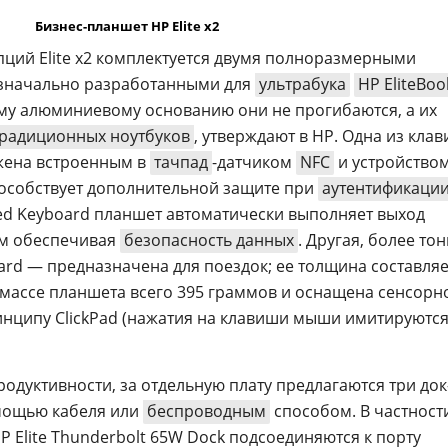
Бизнес-планшет HP Elite x2
пций Elite x2 комплектуется двумя полноразмерными
изначально разработанными для
ультрабука
HP EliteBoo
му алюминиевому основанию они не прогибаются, а их
традиционных ноутбуков
, утверждают в HP. Одна из клав
жена встроенным в
тачпад
-датчиком
NFC
и устройство
пособствует дополнительной защите при
аутентификаци
ed Keyboard планшет автоматически выполняет выход
ым обеспечивая
безопасность данных
. Другая, более тон
ard — предназначена для поездок; ее толщина составляе
к массе планшета всего 395 граммов и оснащена сенсорн
нципу ClickPad (нажатия на клавиши мыши имитируютс
одуктивности, за отдельную плату предлагаются три док
мощью кабеля или
беспроводным
способом. В частност
HP Elite Thunderbolt 65W Dock подсоединяются к порту