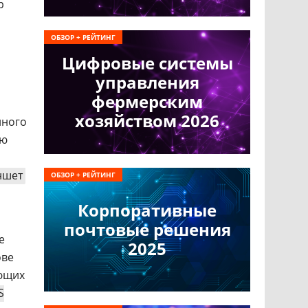
р
ОБЗОР + РЕЙТИНГ
Цифровые системы
управления
фермерским
хозяйством 2026
нного
ую
ншет
ОБЗОР + РЕЙТИНГ
Корпоративные
почтовые решения
е
2025
ове
ающих
S