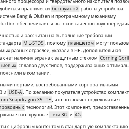
данного процессора и твердотельного накопителя позво
 добиться практически
бесшумной
работы устройства.
истеме Bang & Olufsen и программному механизму
uction обеспечивается высокое качество звукопередачи
вечностью и рассчитан на выполнение требований
стандарта
MIL-STD5
, поэтому
планшетом
могут пользов
амых разных отраслей, указали в HP. Дополнительная
а счет наличия экрана с защитным стеклом
Corning Goril
ниевых
сплавов двух типов, поддерживающих оптимал
 пояснили в компании.
личными портами, востребованными корпоративными
 3 и
USB-A
. По желанию покупателя устройство комплект
mm Snapdragon X5 LTE
, что позволяет подключаться
проводных
технологий. Этот компонент, предоставленн
ерживает все крупные
сети 3G
и
4G
.
ты с цифровым контентом в стандартную комплектацию E