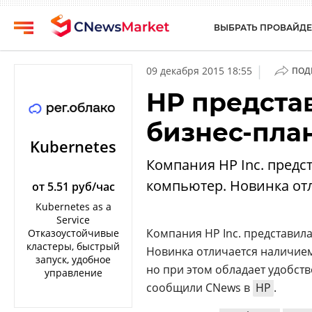
ВЫБРАТЬ ПРОВАЙДЕ
CNews
Выбрать
|
09 декабря 2015 18:55
ПОД
провайдера
Аналитика
HP предста
Публикации
Конференции
бизнес-план
Компании
Техника
Kubernetes
Рейтинги
Компания HP Inc. предс
ТВ
и
компьютер. Новинка отл
обзоры
от 5.51 руб/час
Kubernetes as a
Личный
Service
кабинет
Компания HP Inc. представила
Отказоустойчивые
кластеры, быстрый
Новинка отличается наличием
О
запуск, удобное
проекте
но при этом обладает удобст
управление
сообщили CNews в
HP
.
CNews