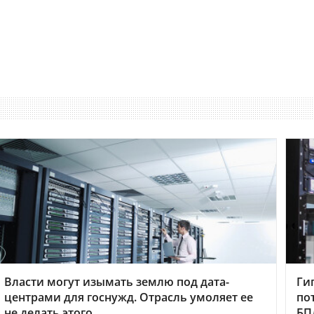
Власти могут изымать землю под дата-
Ги
центрами для госнужд. Отрасль умоляет ее
по
не делать этого
БП