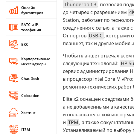
Thunderbolt 3
, позволяя под
Онлайн-
до четырех с разрешением
4
бухгалтерия
Station, работает по техноло
ВАТС и IP-
соединения с сетью, а также
телефония
От портов
USB-C
, которыми 
планшет, так и другие мобиль
ВКС
Чтобы планшет отвечал всем
Корпоративные
следующих технологий:
HP Su
мессенджеры
сервис администрирования HP
в процессор Intel Core M vPr
Chat Desk
ремонтно-технических работ 
Colocation
Elite x2 оснащен средствами
а не добавленными в качестве
Хостинг
и пользовательской информаци
и
TPM
, а также факультатив
Устанавливаемый по выбору 
ITSM