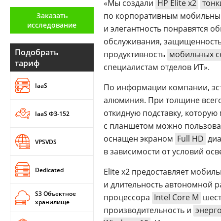
«Мы создали
HP Elite x2
тонк
Аналитика
по корпоративным мобильн
Заказать
исследование
Конференции
и элегантность понравятся об
обслуживания, защищенност
Техника
Подобрать
продуктивность
мобильных с
тариф
специалистам отделов ИТ».
ТВ
IaaS
По информации компании, эс
алюминия. При толщине всего
Max
Об
издании
откидную подставку, которую 
IaaS ФЗ-152
Telegram
Реклама
с планшетом можно пользоват
Дзен
Вакансии
оснащен экраном
Full HD
диа
VPSVDS
VK
в зависимости от условий ос
Контакты
Rutube
Dedicated
Elite x2 предоставляет моби
и длительность автономной р
S3 Объектное
процессора
Intel Core M
шест
хранилище
производительность и
энерг