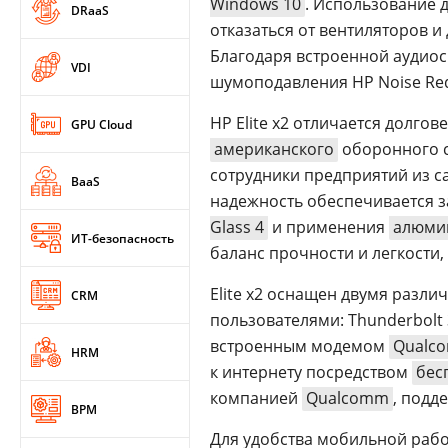
Windows 10
. Использование 
DRaaS
отказаться от вентиляторов и
Благодаря встроенной аудиос
VDI
шумоподавления HP Noise Red
HP Elite x2 отличается долго
GPU Cloud
американского
оборонного 
сотрудники предприятий из с
BaaS
надежность обеспечивается з
Glass 4
и применения
алюми
ИТ-безопасность
баланс прочности и легкости,
Elite x2 оснащен двумя раз
CRM
пользователями: Thunderbolt
встроенным модемом
Qualco
HRM
к интернету посредством
бес
компанией
Qualcomm
, подд
BPM
Для удобства мобильной рабо