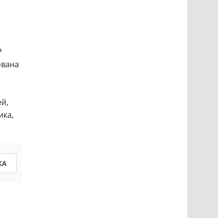
P
ована
ей,
ика,
КА