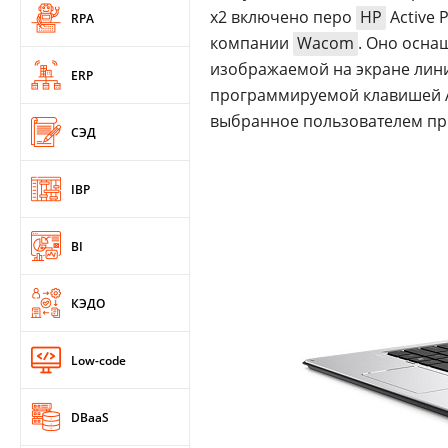
x2 включено перо
HP
Active 
RPA
компании
Wacom
. Оно осна
изображаемой на экране лини
ERP
программируемой клавишей A
выбранное пользователем п
СЭД
IBP
BI
КЭДО
Low-code
DBaaS