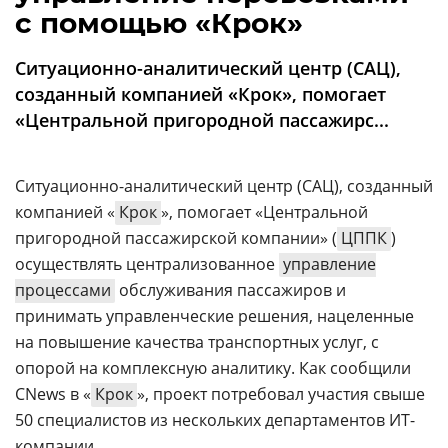
Аналитика
с помощью «Крок»
Конференции
Ситуационно-аналитический центр (САЦ),
Техника
созданный компанией «Крок», помогает
«Центральной пригородной пассажирс...
ТВ
Ситуационно-аналитический центр (САЦ), созданный
Max
Об
компанией «
Крок
», помогает «Центральной
издании
Telegram
пригородной пассажирской компании» (
ЦППК
)
Реклама
Дзен
осуществлять централизованное
управление
Вакансии
VK
процессами
обслуживания пассажиров и
Контакты
Rutube
принимать управленческие решения, нацеленные
на повышение качества транспортных услуг, с
опорой на комплексную аналитику. Как сообщили
CNews в «
Крок
», проект потребовал участия свыше
50 специалистов из нескольких департаментов ИТ-
компании.