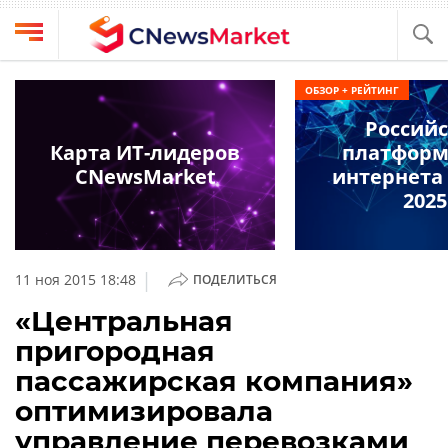
Выбрать
CNews
ОБЗОР + РЕЙТИНГ
провайдера
Аналитика
Россий
Публикации
Карта ИТ-лидеров
платформ
Конференции
CNewsMarket
интернета
Компании
2025
Техника
Рейтинги
и
ТВ
обзоры
|
11 ноя 2015 18:48
ПОДЕЛИТЬСЯ
Личный
«Центральная
кабинет
пригородная
О
пассажирская компания»
проекте
оптимизировала
CNews
управление перевозками