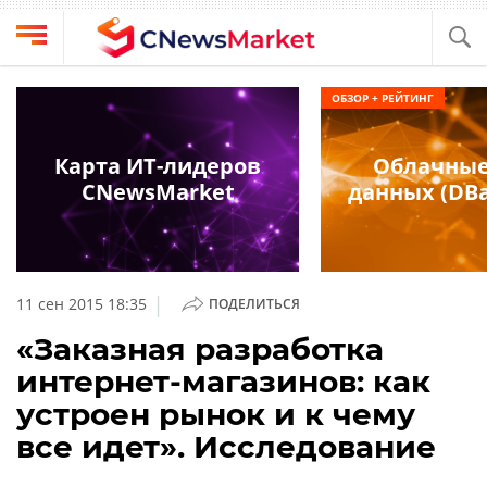
Выбрать
CNews
ОБЗОР + РЕЙТИНГ
провайдера
Аналитика
Публикации
Карта ИТ-лидеров
Облачные
Конференции
CNewsMarket
данных (DBa
Компании
Техника
Рейтинги
и
ТВ
обзоры
|
11 сен 2015 18:35
ПОДЕЛИТЬСЯ
Личный
«Заказная разработка
кабинет
интернет-магазинов: как
О
устроен рынок и к чему
проекте
все идет». Исследование
CNews