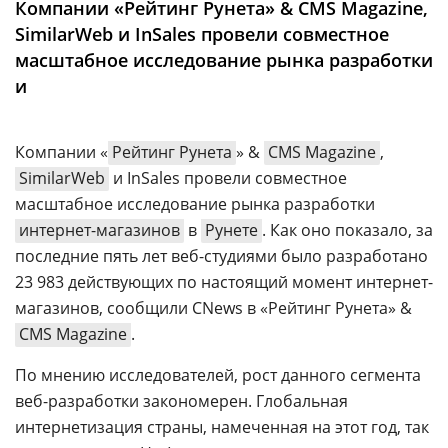
Компании «Рейтинг Рунета» & CMS Magazine,
Аналитика
SimilarWeb и InSales провели совместное
Конференции
масштабное исследование рынка разработки
и
Техника
ТВ
Компании «
Рейтинг Рунета
» &
CMS Magazine
,
SimilarWeb
и InSales провели совместное
Max
Об
масштабное исследование рынка разработки
издании
Telegram
интернет-магазинов
в
Рунете
. Как оно показало, за
Реклама
Дзен
последние пять лет веб-студиями было разработано
Вакансии
VK
23 983 действующих по настоящий момент интернет-
Контакты
магазинов, сообщили CNews в «Рейтинг Рунета» &
Rutube
CMS Magazine
.
По мнению исследователей, рост данного сегмента
веб-разработки закономерен. Глобальная
интернетизация страны, намеченная на этот год, так