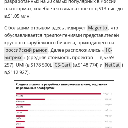
разработанных на 20 самых популярных в России
платформах, колеблется в диапазоне от
13 тыс. до
1,05 млн.
С большим отрывом здесь лидирует
Magento
, что
обуславливается предпочтениями представителей
крупного зарубежного бизнеса, приходящего на
российский рынок
. Далее расположились «
1С-
Битрикс
» (средняя стоимость проектов —
359
257), UMI (
178 500),
CS-Cart
(
148 774) и
NetCat
(
112 927).