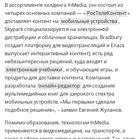
В ассортименте холдинга InMedia, (он состоит из
четырех основных компаний — «
РосТелеКонтент
»
доставляет контент на
мобильные устройства
,
Skypark специализируется на электронной
дистрибуции и облачных хранилищах, Bradbury
создает платформу для видеотрансляций и Enaza
выпускает интерактивный контент), есть ряд
небезынтересных решений, куда входят и
электронные учебники
, и обучающие игры, и
продукты для доставки контента. Компания
разработала
онлайн-редактор
для создания
мультимедийных книг для широкого спектра
мобильных устройств. «Мы первыми сделали
подобное решение», – заявил Евгений Жуланов.
Помимо образования, технологии InMedia
применяются в видеомедицине, на транспорте, а
также в сфере компьютерных развлечений. Так, одно