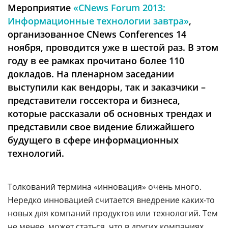
Аналитика
Мероприятие
«CNews Forum 2013:
Информационные технологии завтра»
,
Конференции
организованное CNews Conferences 14
Техника
ноября, проводится уже в шестой раз. В этом
году в ее рамках прочитано более 110
ТВ
докладов. На пленарном заседании
выступили как вендоры, так и заказчики –
Max
Об
представители госсектора и бизнеса,
издании
которые рассказали об основных трендах и
Telegram
Реклама
представили свое видение ближайшего
Дзен
Вакансии
будущего в сфере информационных
VK
технологий.
Контакты
Rutube
Толкований термина «инновация» очень много.
Нередко инновацией считается внедрение каких-то
новых для компаний продуктов или технологий. Тем
не менее, может статься, что в других компаниях