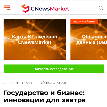
Выбрать
CNews
ОБЗОР + РЕЙТИНГ
провайдера
Аналитика
Публикации
Карта ИТ-лидеров
Облачные
Конференции
CNewsMarket
данных (DBa
Компании
Техника
Рейтинги
и
ТВ
обзоры
Заказать исследование
Личный
кабинет
|
26 ноя 2013 18:11
ПОДЕЛИТЬСЯ
О
проекте
Государство и бизнес:
инновации для завтра
CNews