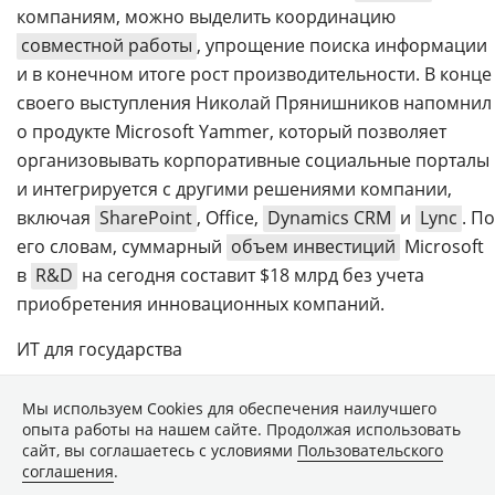
компаниям, можно выделить координацию
совместной работы
, упрощение поиска информации
и в конечном итоге рост производительности. В конце
своего выступления Николай Прянишников напомнил
о продукте Microsoft Yammer, который позволяет
организовывать корпоративные социальные порталы
и интегрируется с другими решениями компании,
включая
SharePoint
, Office,
Dynamics CRM
и
Lync
. По
его словам, суммарный
объем инвестиций
Microsoft
в
R&D
на сегодня составит $18 млрд без учета
приобретения инновационных компаний.
ИТ для государства
Вторая часть ИТ-форума была посвящена ИКТ в
Мы используем Сookies для обеспечения наилучшего
госструктурах. Развиваются различные ведомства и
опыта работы на нашем сайте. Продолжая использовать
регионы отнюдь не равномерно. Одни — лидеры в
сайт, вы соглашаетесь с условиями
Пользовательского
соглашения
.
сфере информатизации, другие серьезно отстают.