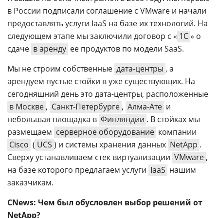
в России подписали соглашение с VMware и начали
предоставлять услуги IaaS на базе их технологий. На
следующем этапе мы заключили договор с «
1С
» о
сдаче
в аренду
ее продуктов по модели SaaS.
Мы не строим собственные
дата-центры
, а
арендуем пустые стойки в уже существующих. На
сегодняшний день это дата-центры, расположенные
в Москве
,
Санкт-Петербурге
,
Алма-Ате
и
небольшая площадка в
Финляндии
. В стойках мы
размещаем
серверное оборудование
компании
Cisco
(
UCS
) и системы хранения данных
NetApp
.
Cверху устанавливаем стек виртуализации
VMware
,
на базе которого предлагаем услуги
IaaS
нашим
заказчикам.
CNews: Чем был обусловлен выбор решений от
NetApp?