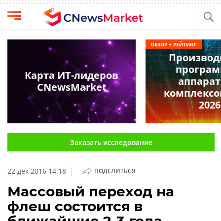
Выбрать
CNews
ОБЗОР + РЕЙТИНГ
провайдера
Производ
Аналитика
програм
Публикации
Карта ИТ-лидеров
аппара
Конференции
CNewsMarket
Компании
комплексо
Техника
2026
Рейтинги
и
ТВ
обзоры
Заказать исследование
Личный
кабинет
|
22 дек 2016 14:18
ПОДЕЛИТЬСЯ
О
проекте
Массовый переход на
флеш состоится в
CNews