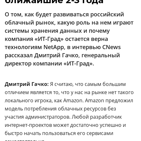
ближайшие 2-3 года
Аналитика
О том, как будет развиваться российский
Конференции
облачный рынок, какую роль на нем играют
Техника
системы хранения данных и почему
компания «ИТ-Град» остается верна
ТВ
технологиям NetApp, в интервью CNews
рассказал Дмитрий Гачко, генеральный
Max
Об
директор компании «ИТ-Град».
издании
Telegram
Реклама
Дзен
Дмитрий Гачко:
Я считаю, что самым большим
Вакансии
VK
отличием является то, что у нас на рынке нет такого
Контакты
Rutube
локального игрока, как Amazon. Amazon предложил
модель потребления облачных ресурсов без
участия администраторов. Любой разработчик
интернет-проектов может достаточно успешно и
быстро начать пользоваться его сервисами